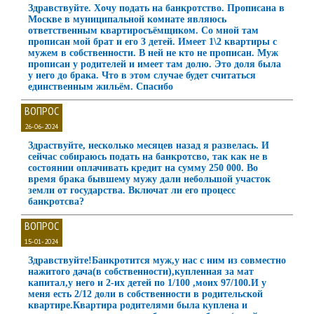
Здравствуйте. Хочу подать на банкротство. Прописана в
Москве в муниципальной комнате являюсь
ответственным квартиросъёмщиком. Со мной там
прописан мой брат и его 3 детей. Имеет 1\2 квартиры с
мужем в собственности. В ней не кто не прописан. Муж
прописан у родителей и имеет там долю. Это доля была
у него до брака. Что в этом случае будет считаться
единственным жильём. Спасибо
ВОПРОС
26-06-2024
Здраствуйте, несколько месяцев назад я развелась. И
сейчас собираюсь подать на банкротсво, так как не в
состоянии оплачивать кредит на сумму 250 000. Во
время брака бывшему мужу дали небольшой участок
земли от государства. Включат ли его процесс
банкротсва?
ВОПРОС
15-01-2024
Здравствуйте!Банкротится муж,у нас с ним из совместно
нажитого дача(в собственности),купленная за мат
капитал,у него и 2-их детей по 1/100 ,моих 97/100.И у
меня есть 2/12 доли в собственности в родительской
квартире.Квартира родителями была куплена и