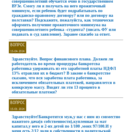
совершеннолетний обучается очно в государственном
ВУЗе. Смогу ли я получать на него прожиточный
минимум, если ребенок будет подрабатывать по
гражданско-правовому договору? или по договору на
полставки? Подскажите, пожалуйста, как технически
оформить получение прожиточного минимума на
совершеннолетнего ребенка -студента? (писать ФУ или
подавать в суд заявление). Заранее спасибо за ответ.
ВОПРОС
15-04-2024
Здравствуйте. Вопрос финансового плана. Должен ли
работодатель во время процедуры банкротсва
работника удерживать из его заработной платы НДФЛ
13% отравляя их в бюджет? В законе о банкротстве
сказано, что вся заработна плата работника, за
исключением обязательных платежей, направялется в
конкрсную массу. Входят ли эти 13 проценто в
обязательные платежи?
ВОПРОС
15-01-2024
Здравствуйте!Банкротится муж,у нас с ним из совместно
нажитого дача(в собственности),купленная за мат
капитал,у него и 2-их детей по 1/100 ,моих 97/100.И у
меня есть 2/12 доли в собственности в родительской