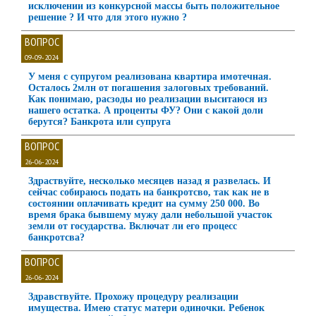
исключении из конкурсной массы быть положительное
решение ? И что для этого нужно ?
ВОПРОС
09-09-2024
У меня с супругом реализована квартира имотечная.
Осталось 2млн от погашения залоговых требований.
Как понимаю, расзоды ио реализации выситаюся из
нашего остатка. А проценты ФУ? Они с какой доли
берутся? Банкрота или супруга
ВОПРОС
26-06-2024
Здраствуйте, несколько месяцев назад я развелась. И
сейчас собираюсь подать на банкротсво, так как не в
состоянии оплачивать кредит на сумму 250 000. Во
время брака бывшему мужу дали небольшой участок
земли от государства. Включат ли его процесс
банкротсва?
ВОПРОС
26-06-2024
Здравствуйте. Прохожу процедуру реализации
имущества. Имею статус матери одиночки. Ребенок