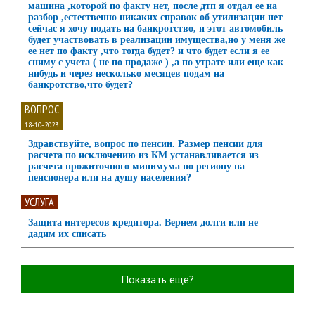
машина ,которой по факту нет, после дтп я отдал ее на
разбор ,естественно никаких справок об утилизации нет
сейчас я хочу подать на банкротство, и этот автомобиль
будет участвовать в реализации имущества,но у меня же
ее нет по факту ,что тогда будет? и что будет если я ее
сниму с учета ( не по продаже ) ,а по утрате или еще как
нибудь и через несколько месяцев подам на
банкротство,что будет?
ВОПРОС
18-10-2023
Здравствуйте, вопрос по пенсии. Размер пенсии для
расчета по исключению из КМ устанавливается из
расчета прожиточного минимума по региону на
пенсионера или на душу населения?
УСЛУГА
Защита интересов кредитора. Вернем долги или не
дадим их списать
Показать еще?