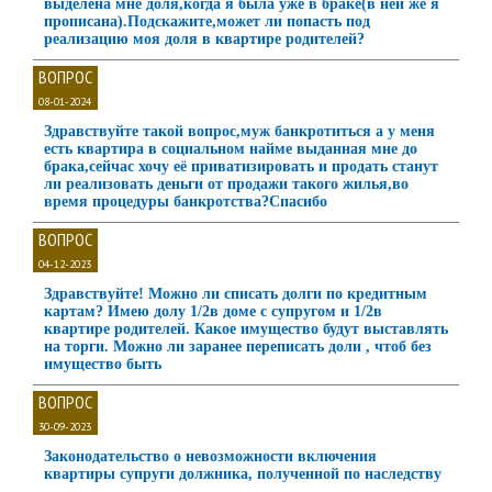
выделена мне доля,когда я была уже в браке(в ней же я
прописана).Подскажите,может ли попасть под
реализацию моя доля в квартире родителей?
ВОПРОС
08-01-2024
Здравствуйте такой вопрос,муж банкротиться а у меня
есть квартира в социальном найме выданная мне до
брака,сейчас хочу её приватизировать и продать станут
ли реализовать деньги от продажи такого жилья,во
время процедуры банкротства?Спасибо
ВОПРОС
04-12-2023
Здравствуйте! Можно ли списать долги по кредитным
картам? Имею долу 1/2в доме с супругом и 1/2в
квартире родителей. Какое имущество будут выставлять
на торги. Можно ли заранее переписать доли , чтоб без
имущество быть
ВОПРОС
30-09-2023
Законодательство о невозможности включения
квартиры супруги должника, полученной по наследству