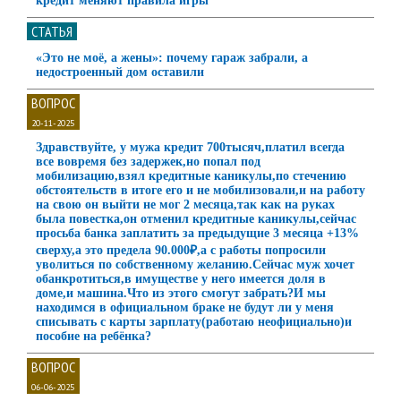
кредит меняют правила игры
СТАТЬЯ
«Это не моё, а жены»: почему гараж забрали, а
недостроенный дом оставили
ВОПРОС
20-11-2025
Здравствуйте, у мужа кредит 700тысяч,платил всегда
все вовремя без задержек,но попал под
мобилизацию,взял кредитные каникулы,по стечению
обстоятельств в итоге его и не мобилизовали,и на работу
на свою он выйти не мог 2 месяца,так как на руках
была повестка,он отменил кредитные каникулы,сейчас
просьба банка заплатить за предыдущие 3 месяца +13%
сверху,а это предела 90.000₽,а с работы попросили
уволиться по собственному желанию.Сейчас муж хочет
обанкротиться,в имуществе у него имеется доля в
доме,и машина.Что из этого смогут забрать?И мы
находимся в официальном браке не будут ли у меня
списывать с карты зарплату(работаю неофициально)и
пособие на ребёнка?
ВОПРОС
06-06-2025