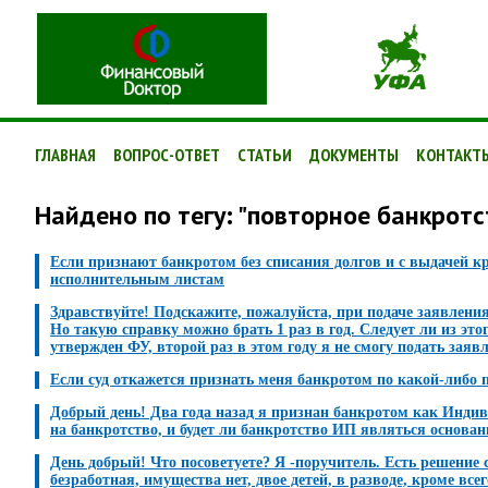
ГЛАВНАЯ
ВОПРОС-ОТВЕТ
СТАТЬИ
ДОКУМЕНТЫ
КОНТАКТ
Найдено по тегу: "повторное банкротс
Если признают банкротом без списания долгов и с выдачей кр
исполнительным листам
Здравствуйте! Подскажите, пожалуйста, при подаче заявления
Но такую справку можно брать 1 раз в год. Следует ли из этог
утвержден ФУ, второй раз в этом году я не смогу подать заявл
Если суд откажется признать меня банкротом по какой-либо п
Добрый день! Два года назад я признан банкротом как Индив
на банкротство, и будет ли банкротство ИП являться основан
День добрый! Что посоветуете? Я -поручитель. Есть решение с
безработная, имущества нет, двое детей, в разводе, кроме в