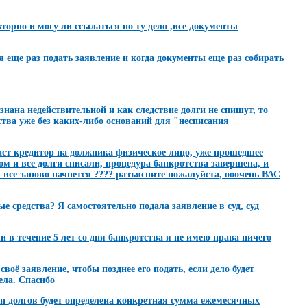
вторно и могу ли ссылаться но ту дело ,все документы
я еще раз подать заявление и когда документы еще раз собирать
знана недействительной и как следствие долги не спишут, то
ства уже без каких-либо оснований для "несписания
даст кредитор на должника физическое лицо, уже прошедшее
ом и все долги списали, процедура банкротства завершена, и
я все заново начнется ???? разъясните пожалуйста, ооочень ВАС
 средства? Я самостоятельно подала заявление в суд, суд
 в течение 5 лет со дня банкротства я не имею права ничего
воё заявление, чтобы позднее его подать, если дело будет
ела. Спасибо
и долгов будет определена конкретная сумма ежемесячных