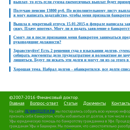
выплат, то есть если сумма ежемесячных выплат будет пример
Получаю пенсию 13800 руб. По исполнительному листу выплач
я могу написать ходатайство, чтобы меня признали банкрото
Вышла в декретный отпуск 15.01.2015,в феврале написала заяв
сижу. Плачу ипотеку. Могу ли я подать заявление о банкротст
Смогу ли я после признания меня банкротом заниматься пре
руководящие должности?
Здравствуйте! Есть 2 решения суда о взыскании долгов, сумм
собирать документы дело трудозатратное и волокитное не хочу
лишиться. Будут ли искать эти долги и могут ли из-за этого 
Хорошая тема. Набрал долгов - обанкротился, все долги спис
©2007-2016 Финансовый доктор.
Главная
Вопрос-ответ
Статьи
Документы
Контакт
На сайте
ЛЕЧИМДОЛГИ.РФ
мы постарались собрать всю нужную информ
признать себя банкротом, чтобы избавиться от долгов, в том числе и
Уфы юридическую помощь по банкротству гражданина в Уфе. Процедур
гражданам Уфы и Башкирии. Мы понимаем, что самостоятельно разобр