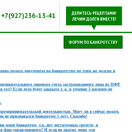
ДЕЛИТЕСЬ РЕЦЕПТАМИ!
+7(927)236-13-41
ЛЕЧИМ ДОЛГИ ВМЕСТЕ!
ФОРУМ ПО БАНКРОТСТВУ
вновь подать документы на банкротство по этим же долгам и
 индивидуального лицевого счета застрахованного лица из ПФР.
 год? Если дело будет закрыто т. к. в течение 3 месяцев не
.
предпринимательской деятельностью. Могу ли я сейчас подать
ли не признавался банкротом 5 лет). Спасибо!
и меня банкротом, т.к. нет достаточных средств, я
ния фин.управляющего? И если не хватит денег для