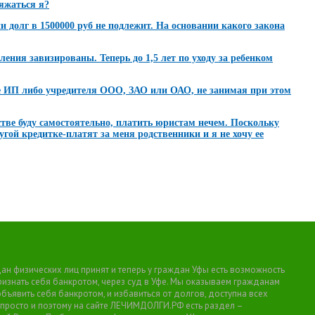
ряжаться я?
долг в 1500000 руб не подлежит. На основании какого закона
ления завизированы. Теперь до 1,5 лет по уходу за ребенком
е ИП либо учредителя ООО, ЗАО или ОАО, не занимая при этом
стве буду самостоятельно, платить юристам нечем. Поскольку
угой кредитке-платят за меня родственники и я не хочу ее
н физических лиц принят и теперь у граждан Уфы есть возможность
признать себя банкротом, через суд в Уфе. Мы оказываем гражданам
явить себя банкротом, и избавиться от долгов, доступна всех
 просто и поэтому на сайте ЛЕЧИМДОЛГИ.РФ есть раздел –