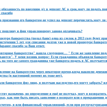
обязанность по внесению д/с в депозит АС в срок.могу ли подать по
 спасибо
о признании его банкротом,не успел на депозит перечислять.могу ли 
гос пошлину и фин управляющему заново оплачивать?
дуре банкротства (подал банк) одна из сделок в 2013 году будет при
 истечении 5 лет для списания долгов уже в новой процедуре банкрот
аранее спасибо за Ваш ответ.
овторное банкротство" нашла следующее.... " Если же заявление по
сываются". У меня возник вопрос: Если гражданина объявили банкрот
ть на того же самого гражданина уже банкрота подать в АС получаетс
ление на банкротство через некоторое время,когда накоплю денежные
дства (в настоящий момент их тоже нет).
 банкротом физ лицо, я получаю наследство,его могут забрать? или
тву назначено, но определение я ещё не получал, могу я возвратить с
 раз, как мне быть писать заявление о возврате или о прекращении д
 счетом, я или финансовый управляющий, если при реструктуризаци