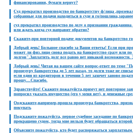
финансирования, бумаги вернут?
Суд прекратил производство по банкротству ф/лица ,прозевал 
собранные для подачи находиться в суде и го/пошлина,заранее
суд прекратил производство по делу о признании гражданина 
или ждать когда суд направит обратно?
Скажите,при повторной подаче документов на банкротство 
Добрый день! Большое спасибо за Ваши ответы! Если при проце
может ли физ.лицо снова подать на банкротство сразу или по
долгов".Заплатить долг все равно нет никакой возможности. З
Добрый день! Читая на вашем сайте вопрос-ответ по теме "П
процедуру банкротства до 5 лет назад, то долги тоже не спи
если один из кредиторов в течении 5 лет захочет заново пода
прошу....Спасибо.
Здравствуйте! Скажите пожалуйста,примут нет повторное заяв
попросил указать имущество (его у меня нет), и денежные сре
Оодскажите,например,прошла процедура банкротства, признали
покупать
Подскажите пожалуйста, первое судебное заседание по банкротс
прекращено судом, тогда мне нельзя будет обращаться второй
Объясните пожалуйста, кто будет распоряжаться зарплатным