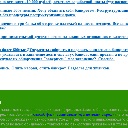
но оставлять 10 000 рублей, остатком заработной платы буду распо
иваю 50% пенсии. Хочу объявить себя банкротом. Реструктуризации 
м без процедуры реструктуризации долга.
ление в три банка об отсрочке платежей на шесть месяцев. Все заяв
ве?
дпринимательской деятельностью на законных основаниях в качеств
а более 600тыс.ДОкументы собирать и подавать заявление о банкрот
 указывать в заявление долги еще двух банков, один продан, а по др
в случае их обнаружения "завернуть" мое заявление?. Спасибо.
ались. Опять набрал, опять банкрот. Раздолье для жуликов.
ы
ацию для граждан имеющих долги ( кредиты). Закон о банкротстве гражда
 кредитов. Законный
способ физическим лицам Уфы не платить кредит
- это 
а сопровождения банкротства в Уфе для физического лица, желающего объ
аться во всех юридических тонкостях по банкротству гражданина в Уфе не