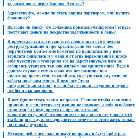
задолженность перед банком. Это так?
Здравствуйте, можно ли стать вашим партнером, или купить
франшизу?
Выгодно ли банку что должника признали банкротом? откуда
поступают деньги на покрытие задолженности в банк?
Я прочитала статьи и сын естественно знал что я делала
реструктуризацию и про кредиты(,они без залога ,без
поручителей ),он же мне помогает по выплатам,но у него
зарплата снизилась и у меня,я от этих переживаний и плохо
себя чувствую и уговорила его на дарственную,не чего не
собираясь утаивать так как жильё у нас единственное. Ведь в
данном случае я ему сказала что нет разницы чья
квартира,просто если со мной что-то случиться,ему меньше
заботы по оформлению. Я ведь все,"тела
кредитов"выплатила",и если бы не такая ситуация в стране
все бы и выплачивали.
Я вот удивляетюсь таким вопросам. Главное чтобы заявление
приняли и если реструктуризация не помогает и тебя освободят
от долгов,(ты ведь просто не предвидел такой
экономия.ситуации) это хорошим не важно что все узнают что
ты банкрот, я думаю надо учится после всего этого жить только
по своим средствам.
Неужели действительно примут поправку и будет арбитраж