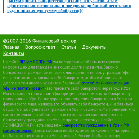
рассматривать банкротство физлиц? это ужасно. а там
офигительная госпошлина и поездочки до ближайшего такого
суда в приличную сумму обойдутся(((
©2007-2016 Финансовый доктор.
Главная
Вопрос-ответ
Статьи
Документы
Контакты
На сайте
ЛЕЧИМДОЛГИ.РФ
мы постарались собрать всю нужную
информацию для граждан имеющих долги ( кредиты). Закон о
банкротстве граждан физических лиц принят и теперь у граждан Уфы
есть возможность признать себя банкротом, чтобы избавиться от
долгов, в том числе и кредитов. Законный
способ физическим лицам
Уфы не платить кредит
- это признать себя банкротом, через суд в Уфе.
Мы оказываем гражданам Уфы юридическую помощь по банкротству
гражданина в Уфе. Процедура сопровождения банкротства в Уфе для
физического лица, желающего объявить себя банкротом, и избавиться
от долгов, доступна всех гражданам Уфы и Башкирии. Мы понимаем, что
самостоятельно разобраться во всех юридических тонкостях по
банкротству гражданина в Уфе не просто и поэтому на сайте
ЛЕЧИМДОЛГИ.РФ есть раздел –
банкротство гражданина в Уфе и РФ
самостоятельно
. Здесь собраны необходимые документы и материалы
по банкротству граждан в Уфе и по всей России. По банкротству