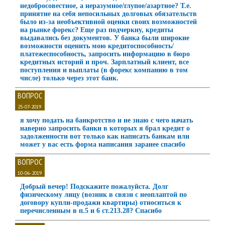
недобросовестное, а неразумное/глупое/азартное? Т.е.
принятие на себя непосильных долговых обязательств
было из-за необъективной оценки своих возможностей
на рынке форекс? Еще раз подчеркну, кредиты
выдавались без документов. У банка были широкие
возможности оценить мою кредитоспособность/
платежеспособность, запросить информацию в бюро
кредитных историй и проч. Зарплатный клиент, все
поступления и выплаты (в форекс компанию в том
числе) только через этот банк.
ВОПРОС
25-07-2019
я хочу подать на банкротство и не знаю с чего начать
наверно запросить банки в которых я брал кредит о
задолженности вот только как написать банкам или
может у вас есть форма написания заранее спасибо
ВОПРОС
10-06-2019
Добрый вечер! Подскажите пожалуйста. Долг
физическому лицу (возник в связи с неоплаптой по
договору купли-продажи квартиры) относиться к
перечисленным в п.5 и 6 ст.213.28? Спасибо