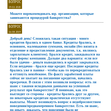
ВОПРОС
19-02-2020
Можете порекомендовать юр. организации, которые
занимаются процедурой банкротства?
ВОПРОС
16-08-2019
Добрый день! Сложилась такая ситуация - много
кредитов брались в одном банке. Кредиты брались, в
основном, маленькими суммами, онлайн (без визита в
отделение и предоставления документов, т.к. являюсь
зарплатным клиентом). Брался кредит, закидывался на
счет форекс компании. Дальше два варианта: если все
было удачно - деньги выводились и кредит закрывался.
Если неудачно - брался еще кредит. Последние кредиты
брались уже в панике - чтобы как-то перекредитоваться
и оттянуть неизбежное. По факту заработной платы
сейчас не хватает на погашение кредитов, начались
просрочки. В связи с этим возникли вопросы: есть ли
шанс с такими исходными данными на успешный
результат при банкротстве? Я понимаю, как это
выглядит со стороны - кредиты брались друг за другом,
по некоторым кредитам практически отсутствуют
выплаты. Может возникнуть вопрос о недобросовестном
поведении/преднамеренном банкротстве. Есть ли шанс,
по опыту, доказать, что поведение было не