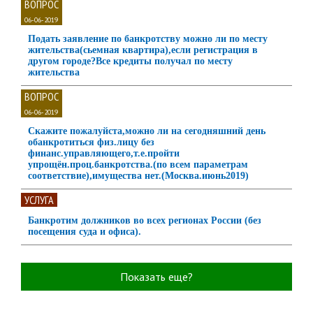
ВОПРОС
06-06-2019
Подать заявление по банкротству можно ли по месту
жительства(сьемная квартира),если регистрация в
другом городе?Все кредиты получал по месту
жительства
ВОПРОС
06-06-2019
Скажите пожалуйста,можно ли на сегодняшний день
обанкротиться физ.лицу без
финанс.управляющего,т.е.пройти
упрощён.проц.банкротства.(по всем параметрам
соответствие),имущества нет.(Москва.июнь2019)
УСЛУГА
Банкротим должников во всех регионах России (без
посещения суда и офиса).
Показать еще?