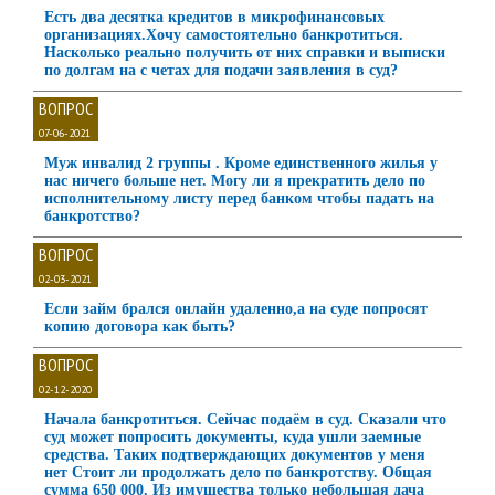
Есть два десятка кредитов в микрофинансовых
организациях.Хочу самостоятельно банкротиться.
Насколько реально получить от них справки и выписки
по долгам на с четах для подачи заявления в суд?
ВОПРОС
07-06-2021
Муж инвалид 2 группы . Кроме единственного жилья у
нас ничего больше нет. Могу ли я прекратить дело по
исполнительному листу перед банком чтобы падать на
банкротство?
ВОПРОС
02-03-2021
Если займ брался онлайн удаленно,а на суде попросят
копию договора как быть?
ВОПРОС
02-12-2020
Начала банкротиться. Сейчас подаём в суд. Сказали что
суд может попросить документы, куда ушли заемные
средства. Таких подтверждающих документов у меня
нет Стоит ли продолжать дело по банкротству. Общая
сумма 650 000. Из имущества только небольшая дача