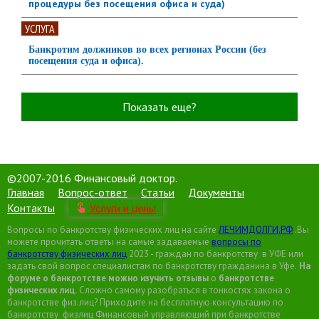
процедуры без посещения офиса и суда)
УСЛУГА
Банкротим должников во всех регионах России (без
посещения суда и офиса).
Показать еще?
©2007-2016 Финансовый доктор.
Главная
Вопрос-ответ
Статьи
Документы
Контакты
Услуги и цены
Вопросы по банкротству физических лиц на сайте
ЛЕЧИМДОЛГИ.РФ
.Вы
можете прочитать ответы на самые задаваемые
вопросы по
банкротству физических лиц
2023 - граждан по банкротству в УФЕ или
задать свой вопрос специалистам по банкротству гражданина в Уфе.
На
форуме о банкротстве можно изучить отзывы
о
банкротстве
физических
лиц.
Сложно самому разобраться в тонкостях закона о
банкротстве физ.лиц? Приходите на бесплатную консультацию по
банкротству физлиц Финансовый управляющий при банкротстве