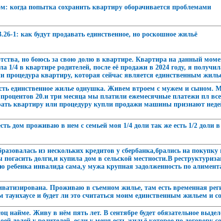
ом: когда попытка сохранить квартиру оборачивается проблемами
3.26-1: как будут продавать единственное, но роскошное жильё
тства, но боюсь за свою долю в квартире. Квартира на данный мом
ла 1/4 в квартире родителей, после её продажи в 2024 году, я получ
ли процедура квартиру, которая сейчас является единственным жиль
Есть единственное жилье однушка. Живем втроем с мужем и сыном. 
 процентов 20.и три месяца мы платили ежемесячные платежи пл все
брать квартиру или процедуру купли продажи машины признают нед
сть дом проживаю в нем с семьей моя 1/4 доли так же есть 1/2 доли
разовалась из нескольких кредитов у сбербанка,брались на покупку
 погасить долги,и купила дом в сельской местности.В реструктуриза
 ребенка инвалида сама,у мужа крупная задолженность по алимента
ватизирована. Проживаю в съемном жилье, там есть временная реги
 таунхаусе и будет ли это считаться моим единственным жильем и со
соц найме. Живу в нём пять лет. В сентябре будет обязательное выдел
оей долей у родителей, если у меня есть жильё которое по договору 