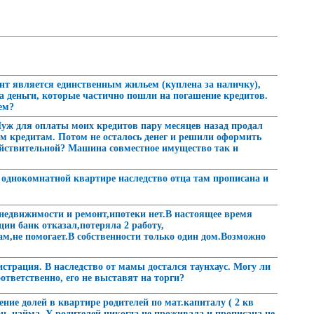
ент является единственным жильем (куплена за наличку),
ила деньги, которые частично пошли на погашение кредитов.
ем?
Муж для оплаты моих кредитов пару месяцев назад продал
м кредитам. Потом не осталось денег и решили оформить
ействительной? Машина совместное имущество так и
 в однокомнатной квартире наследство отца там прописана и
 недвижимости и ремонт,ипотеки нет.В настоящее время
ции банк отказал,потеряла 2 работу,
м,не помогает.В собственности только один дом.Возможно
страция. В наследство от мамы достался таунхаус. Могу ли
ответственно, его не выставят на торги?
ение долей в квартире родителей по мат.капиталу ( 2 кв
соц. найма. У родителей никогда не проживала и прописана не