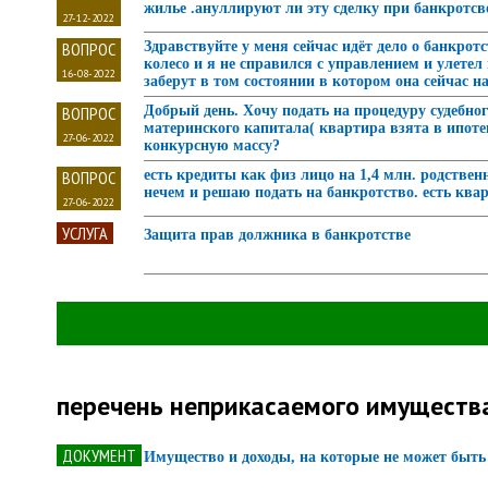
жилье .ануллируют ли эту сделку при банкротсв
27-12-2022
ВОПРОС
Здравствуйте у меня сейчас идёт дело о банкр
колесо и я не справился с управлением и улетел
16-08-2022
заберут в том состоянии в котором она сейчас н
ВОПРОС
Добрый день. Хочу подать на процедуру судебног
материнского капитала( квартира взята в ипоте
27-06-2022
конкурсную массу?
ВОПРОС
есть кредиты как физ лицо на 1,4 млн. родствен
нечем и решаю подать на банкротство. есть кварт
27-06-2022
УСЛУГА
Защита прав должника в банкротстве
перечень неприкасаемого имуществ
ДОКУМЕНТ
Имущество и доходы, на которые не может быть