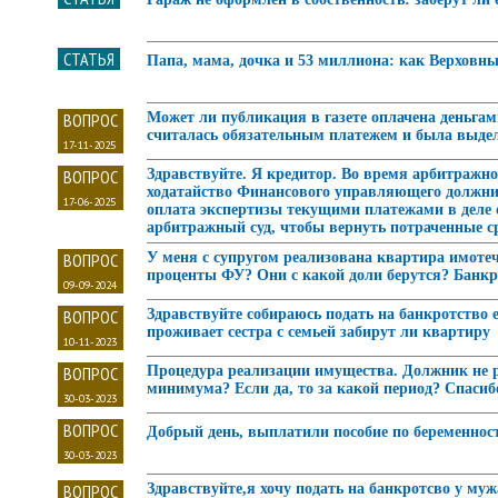
СТАТЬЯ
Папа, мама, дочка и 53 миллиона: как Верховн
ВОПРОС
Может ли публикация в газете оплачена деньга
считалась обязательным платежем и была выдел
17-11-2025
ВОПРОС
Здравствуйте. Я кредитор. Во время арбитражно
ходатайство Финансового управляющего должник
17-06-2025
оплата экспертизы текущими платежами в деле о
арбитражный суд, чтобы вернуть потраченные с
ВОПРОС
У меня с супругом реализована квартира имоте
проценты ФУ? Они с какой доли берутся? Банкр
09-09-2024
ВОПРОС
Здравствуйте собираюсь подать на банкротство е
проживает сестра с семьей забирут ли квартиру
10-11-2023
ВОПРОС
Процедура реализации имущества. Должник не ра
минимума? Если да, то за какой период? Спасиб
30-03-2023
ВОПРОС
Добрый день, выплатили пособие по беременно
30-03-2023
ВОПРОС
Здравствуйте,я хочу подать на банкротсво у муж