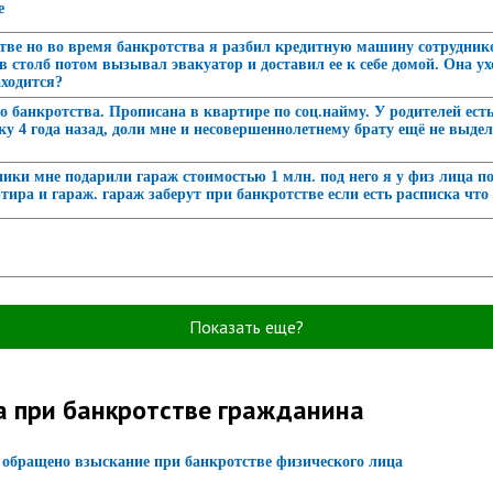
е
отстве но во время банкротства я разбил кредитную машину сотрудн
 в столб потом вызывал эвакуатор и доставил ее к себе домой. Она у
аходится?
о банкротства. Прописана в квартире по соц.найму. У родителей ест
ку 4 года назад, доли мне и несовершеннолетнему брату ещё не выде
ники мне подарили гараж стоимостью 1 млн. под него я у физ лица п
ира и гараж. гараж заберут при банкротстве если есть расписка что 
Показать еще?
а при банкротстве гражданина
 обращено взыскание при банкротстве физического лица