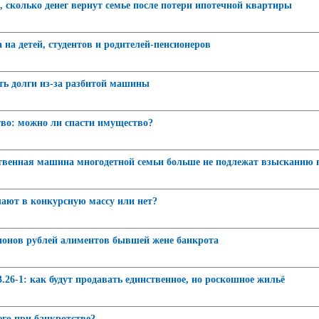
, сколько денег вернут семье после потери ипотечной квартиры
на детей, студентов и родителей-пенсионеров
ть долги из-за разбитой машины
во: можно ли спасти имущество?
твенная машина многодетной семьи больше не подлежат взысканию 
ают в конкурсную массу или нет?
ионов рублей алиментов бывшей жене банкрота
3.26-1: как будут продавать единственное, но роскошное жильё
его при банкротстве?