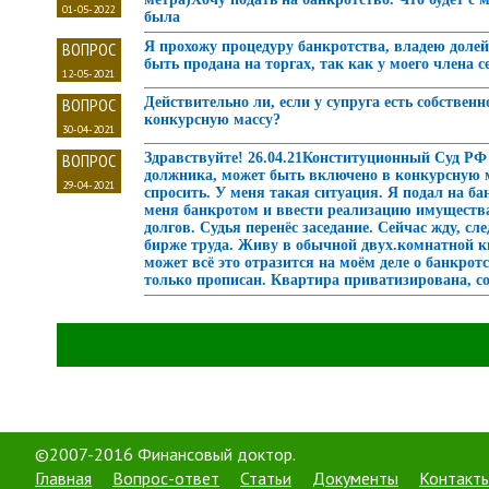
01-05-2022
была
ВОПРОС
Я прохожу процедуру банкротства, владею долей 
быть продана на торгах, так как у моего члена с
12-05-2021
ВОПРОС
Действительно ли, если у супруга есть собствен
конкурсную массу?
30-04-2021
ВОПРОС
Здравствуйте! 26.04.21Конституционный Суд РФ 
должника, может быть включено в конкурсную ма
29-04-2021
спросить. У меня такая ситуация. Я подал на ба
меня банкротом и ввести реализацию имущества.
долгов. Судья перенёс заседание. Сейчас жду, с
бирже труда. Живу в обычной двух.комнатной кв
может всё это отразится на моём деле о банкро
только прописан. Квартира приватизирована, с
©2007-2016 Финансовый доктор.
Главная
Вопрос-ответ
Статьи
Документы
Контакт