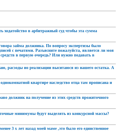
ть ходатойство в арбитражный суд чтобы эта сумма
оговора займа должника. По вопросу экспертизы было
исей с печатями. Разъясните пожалуйста, является ли моя
 средств в первую очередь? Или нужно подавать в
аю, расзоды ио реализации выситаюся из нашего остатка. А
 в однокомнатной квартире наследство отца там прописана и
аво должник на получение из этих средств прожиточного
иточные минимумы будут выделять из конкурсной массы?
енее 3 х лет назад моей маме ,это было его единственное