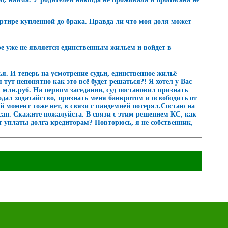
артире купленной до брака. Правда ли что моя доля может
ире уже не является единственным жильем и войдет в
. И теперь на усмотрение судьи, единственное жильё
ут непонятно как это всё будет решаться?! Я хотел у Вас
х млн.руб. На первом заседании, суд постановил признать
дал ходатайство, признать меня банкротом и освободить от
ый момент тоже нет, в связи с пандемией потерял.Состаю на
сан. Скажите пожалуйста. В связи с этим решением КС, как
ёт уплаты долга кредиторам? Повторюсь, я не собственник,