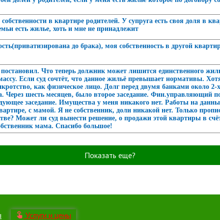
собственности в квартире родителей. У супруга есть своя доля в кв
емьи есть жилье, хоть и мне не принадлежит
ность(приватизирована до брака), моя собственность в другой кварт
постановил. Что теперь должник может лишится единственного жилья
ссу. Если суд сочтёт, что данное жильё превышает нормативы. Хотя т
нкротство, как физическое лицо. Долг перед двумя банками около 2-
 Через шесть месяцев, было второе заседание. Фин.управляющий по
ледующее заседание. Имущества у меня никакого нет. Работы на данн
артире, с мамой. Я не собственник, доли никакой нет. Только пропи
тстве? Может ли суд вынести решение, о продажи этой квартиры в сч
обственник мама. Спасибо большое!
Показать еще?
ы
Услуги и цены