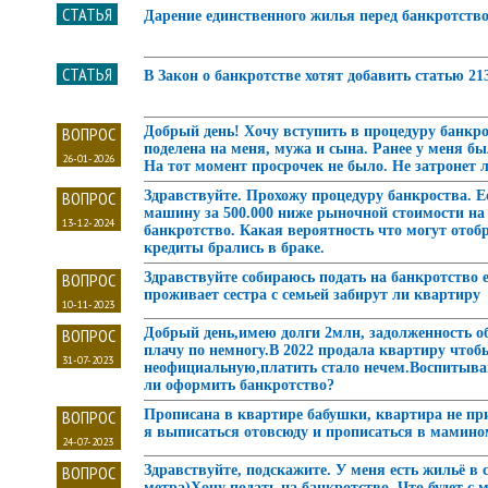
СТАТЬЯ
Дарение единственного жилья перед банкротств
СТАТЬЯ
В Закон о банкротстве хотят добавить статью 21
ВОПРОС
Добрый день! Хочу вступить в процедуру банкро
поделена на меня, мужа и сына. Ранее у меня бы
26-01-2026
На тот момент просрочек не было. Не затронет 
ВОПРОС
Здравствуйте. Прохожу процедуру банкроства. 
машину за 500.000 ниже рыночной стоимости на
13-12-2024
банкротство. Какая вероятность что могут ото
кредиты брались в браке.
ВОПРОС
Здравствуйте собираюсь подать на банкротство е
проживает сестра с семьей забирут ли квартиру
10-11-2023
ВОПРОС
Добрый день,имею долги 2млн, задолженность об
плачу по немногу.В 2022 продала квартиру чтобы
31-07-2023
неофициальную,платить стало нечем.Воспитываю
ли оформить банкротство?
ВОПРОС
Прописана в квартире бабушки, квартира не при
я выписаться отовсюду и прописаться в мамином
24-07-2023
ВОПРОС
Здравствуйте, подскажите. У меня есть жильё в 
метра)Хочу подать на банкротство. Что будет с м