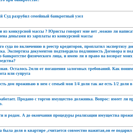
ый Суд разрубил семейный банкротный узел
ми из конкурсной массы ? Юристы говорят мне нет ,можно ли написа
ена деньгами из зарплаты из конкурсной массы
го суда по включению в реестр кредиторов, проплатил экспертизу д
а. Экспертиза документов подтвердила подлинность Договора и подп
 банкротстве физического лица, и имею ли я право на возврат моих
редства?
чная. Осталось 2млн от погашения залоговых требований. Как поним
ота или супруга
сть дом проживаю в нем с семьей моя 1/4 доли так же есть 1/2 доли
ботает. Продано с торгов имущество должника. Вопрос: имеет ли пр
о.
сти и родам. А до окончания процедуры реализации имущества прож
а была доля в квартире ,считается совместно нажитая,он ее подарил м