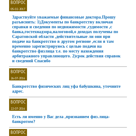
ВОПРОС
05-02-2017
Здраствуйте уважаемые финансовые доктора.Прошу
разъяснить: 1)Документы по банкротству включая
справки и сведения по недвижимости ,судимости ,с
банка,гостехнадзора,налоговой,о доходах получены по
Саратовской области ,действительные ли они при
подаче на банкротство в другом регионе ,если я там
временно зарегистрируюсь с целью подачи на
банкротство физлица т.е. по месту нахождения
арбитражного управляющего. 2)срок действия справок
и сведений Спасибо
ВОПРОС
26-07-2016
Банкротство физических лиц уфа бабушкина, уточните
адрес.
ВОПРОС
22-07-2016
Есть ли именно у Вас дела ,признанием физ.лица-
банкротом?
ВОПРОС