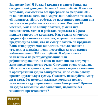
Здравствуйте! Я брала 4 кредита в одном банке, на
сегодняшний день долг больше 1 млн.рублей. Платила
исправно, ежемесячно без просрочек до февраля 2015
года, помогала дочь, но в марте дочь заболела тяжело,
ей пришлось уйти с работы, до настоящего времени она
лечится и не работает в связи с этим. Вот уже 10
месяцев, как я не вношу платежи, у меня нет
возможности, хоть я и работаю, зарплата в 2 раза
меньше взносов по кредитам. Как только случилась
трудная финансовая ситуация, я сразу письменно
предупредила банк, что не смогу платить по кредитам.
Банк игнорирует мои заявления, только звонят с
угозами, а штрафы, пени, неустойки за этот период
набежали около 300 тыс.рублей. Я обратилась с
заявлением на реструктуризацию или
рефинансирование, но банк не идет мне на встречу и
даже письменно не отвечает. Ситуация очень сложная.
Обратилась к адвокату, он предложил подать заявление
в арбитражный суд на банкротсво, но за свою работу
просит кругленькую сумму. Скажите, пожалуйста, могу
ли я сама, без помощи платных юристов подать
заявление в суд о признании меня банкротом? Примет
ли суд во внимание мое заявление, поданное без
законного представителя?
ВОПРОС
11-12-2015