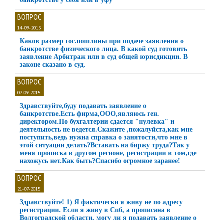
ВОПРОС
14-09-2015
Каков размер гос.пошлины при подаче заявления о
банкротстве физического лица. В какой суд готовить
заявление Арбитраж или в суд общей юрисдикции. В
законе сказано в суд.
ВОПРОС
07-09-2015
Здравствуйте,буду подавать заявление о
банкротстве.Есть фирма,ООО,являюсь ген.
директором.По бухгалтерии сдается "нулевка" и
деятельность не ведется.Скажите ,пожалуйста,как мне
поступить,ведь нужна справка о занятости,что мне в
этой ситуации делать?Вставать на биржу труда?Так у
меня прописка в другом регионе, регистрации в том,где
нахожусь нет.Как быть?Спасибо огромное заранее!
ВОПРОС
21-07-2015
Здравствуйте! 1) Я фактически я живу не по адресу
регистрации. Если я живу в Спб, а прописана в
Волгоградской области, могу ли я подавать заявление о