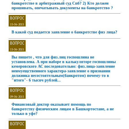
банкротстве в арбитражный суд Спб? 2) Кто должен
прошивать, опечатывать документы на банкротство ?
ВОПРОС
15-06-2015
В какой суд подается заявление о банкротстве физ лица?
ВОПРОС
15-06-2015
Вы пишете , что для физ.лиц госпошлина не
установлена. А при наборе в калькуляторе госпошлины
кемеровского АС последовательно: физ.лица-заявление
неимуещственного характера-заявление о признании
должника несостоятельным(банкротом) почему-то в
"итого"- 6 тысяч рублей...
ВОПРОС
09-06-2015
Финансовый доктор оказывает помощь по
банкротству физическим лицам в Башкортостане, а не
только в уфе?
ВОПРОС