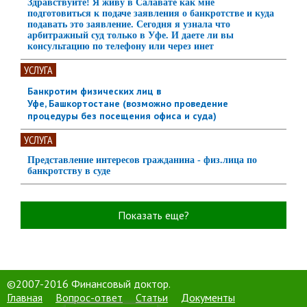
Здравствуйте! Я живу в Салавате как мне
подготовиться к подаче заявления о банкротстве и куда
подавать это заявление. Сегодня я узнала что
арбитражный суд только в Уфе. И даете ли вы
консультацию по телефону или через инет
УСЛУГА
Банкротим физических лиц в
Уфе, Башкортостане (возможно проведение
процедуры без посещения офиса и суда)
УСЛУГА
Представление интересов гражданина - физ.лица по
банкротству в суде
Показать еще?
©2007-2016 Финансовый доктор.
Главная
Вопрос-ответ
Статьи
Документы