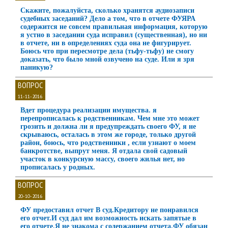
Скажите, пожалуйста, сколько хранятся аудиозаписи
судебных заседаний? Дело а том, что в отчете ФУЯРА
содержится не совсем правильная информация, которую
я устно в заседании суда исправил (существенная), но ни
в отчете, ни в определениях суда она не фигурирует.
Боюсь что при пересмотре дела (тьфу-тьфу) не смогу
доказать, что было мной озвучено на суде. Или я зря
паникую?
ВОПРОС
11-11-2016
Bдет процедура реализации имущества. я
перепрописалась к родственникам. Чем мне это может
грозить и должна ли я предупреждать своего ФУ, я не
скрываюсь, осталась в этом же городе, только другой
район, боюсь, что родственники , если узнают о моем
банкротстве, выпрут меня. Я отдала свой садовый
участок в конкурсную массу, своего жилья нет, но
прописалась у родных.
ВОПРОС
20-10-2016
ФУ предоставил отчет В суд.Кредитору не понравился
его отчет.И суд дал им возможность искать запятые в
его отчете.Я не знакома с содержанием отчета.ФУ обязан