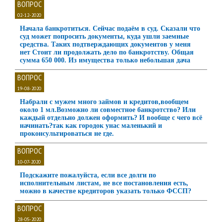
ВОПРОС
02-12-2020
Начала банкротиться. Сейчас подаём в суд. Сказали что
суд может попросить документы, куда ушли заемные
средства. Таких подтверждающих документов у меня
нет Стоит ли продолжать дело по банкротству. Общая
сумма 650 000. Из имущества только небольшая дача
ВОПРОС
19-08-2020
Набрали с мужем много займов и кредитов,вообщем
около 1 мл.Возможно ли совместное банкротство? Или
каждый отдельно должен оформить? И вообще с чего всё
начинать?так как городок унас маленький и
проконсультироваться не где.
ВОПРОС
10-07-2020
Подскажите пожалуйста, если все долги по
исполнительным листам, не все постановления есть,
можно в качестве кредиторов указать только ФССП?
ВОПРОС
28-05-2020