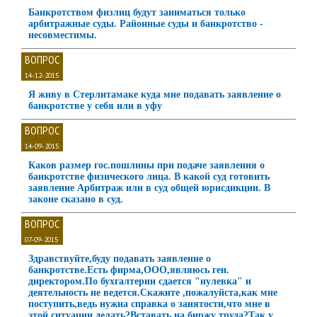
Банкротством физлиц будут заниматься только
арбитражные суды. Районные суды и банкротство -
несовместимы.
ВОПРОС
14-12-2015
Я живу в Стерлитамаке куда мне подавать заявление о
банкротстве у себя или в уфу
ВОПРОС
14-09-2015
Каков размер гос.пошлины при подаче заявления о
банкротстве физического лица. В какой суд готовить
заявление Арбитраж или в суд общей юрисдикции. В
законе сказано в суд.
ВОПРОС
07-09-2015
Здравствуйте,буду подавать заявление о
банкротстве.Есть фирма,ООО,являюсь ген.
директором.По бухгалтерии сдается "нулевка" и
деятельность не ведется.Скажите ,пожалуйста,как мне
поступить,ведь нужна справка о занятости,что мне в
этой ситуации делать?Вставать на биржу труда?Так у