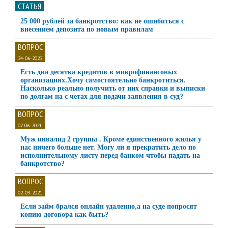
СТАТЬЯ
25 000 рублей за банкротство: как не ошибиться с
внесением депозита по новым правилам
ВОПРОС
24-06-2022
Есть два десятка кредитов в микрофинансовых
организациях.Хочу самостоятельно банкротиться.
Насколько реально получить от них справки и выписки
по долгам на с четах для подачи заявления в суд?
ВОПРОС
07-06-2021
Муж инвалид 2 группы . Кроме единственного жилья у
нас ничего больше нет. Могу ли я прекратить дело по
исполнительному листу перед банком чтобы падать на
банкротство?
ВОПРОС
02-03-2021
Если займ брался онлайн удаленно,а на суде попросят
копию договора как быть?