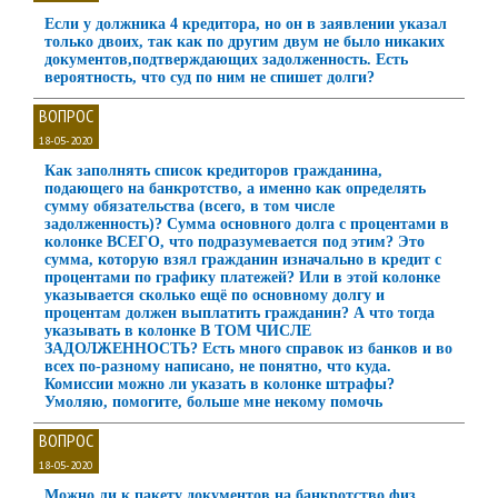
Если у должника 4 кредитора, но он в заявлении указал
только двоих, так как по другим двум не было никаких
документов,подтверждающих задолженность. Есть
вероятность, что суд по ним не спишет долги?
ВОПРОС
18-05-2020
Как заполнять список кредиторов гражданина,
подающего на банкротство, а именно как определять
сумму обязательства (всего, в том числе
задолженность)? Сумма основного долга с процентами в
колонке ВСЕГО, что подразумевается под этим? Это
сумма, которую взял гражданин изначально в кредит с
процентами по графику платежей? Или в этой колонке
указывается сколько ещё по основному долгу и
процентам должен выплатить гражданин? А что тогда
указывать в колонке В ТОМ ЧИСЛЕ
ЗАДОЛЖЕННОСТЬ? Есть много справок из банков и во
всех по-разному написано, не понятно, что куда.
Комиссии можно ли указать в колонке штрафы?
Умоляю, помогите, больше мне некому помочь
ВОПРОС
18-05-2020
Можно ли к пакету документов на банкротство физ