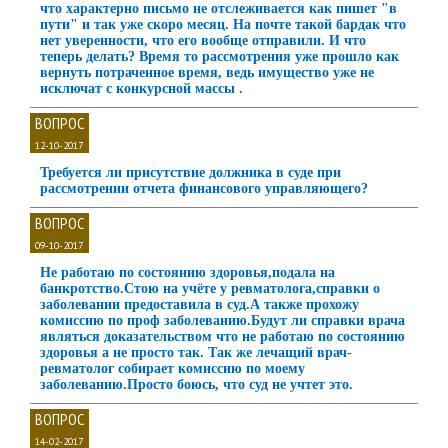
что характерно письмо не отслеживается как пишет "в
пути" и так уже скоро месяц. На почте такой бардак что
нет уверенности, что его вообще отправили. И что
теперь делать? Время то рассмотрения уже прошло как
вернуть потраченное время, ведь имущество уже не
исключат с конкурсной массы .
ВОПРОС
12-10-2017
Требуется ли присутствие должника в суде при
рассмотрении отчета финансового управляющего?
ВОПРОС
09-10-2017
Не работаю по состоянию здоровья,подала на
банкротство.Стою на учёте у ревматолога,справки о
заболевании предоставила в суд.А также прохожу
комиссию по проф заболеванию.Будут ли справки врача
являться доказательством что не работаю по состоянию
здоровья а не просто так. Так же лечащий врач-
ревматолог собирает комиссию по моему
заболеванию.Просто боюсь, что суд не учтет это.
ВОПРОС
14-02-2017