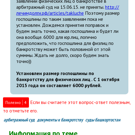
заявлений физических лиц о банкротстве в
арбитражный суд на 15.06.15. не приняты.
http://
лечимдолги.рф/articles/takluche
Поэтому размер
госпошлины по таким заявлениям пока не
установлен. Дождемся принятия поправок и
будем знать точно, какая госпошлина и будет ли
она вообще. 6000 для юр.лиц, логично
предположить, что госпошлина для физлиц по
банкротству может быть половиной от этой
сумммы. Ждать не долго, скоро будем знать
точно))
Установлен размер госпошлины по
банкротству для физических лиц . С 1 октября
2015 года он составляет 6000 рублей.
Если вы считаете этот вопрос-ответ полезным,
Полезно
4
то отметьте его.
арбитражный суд
документы к банкротству
суды башкортостан
Информация по теме