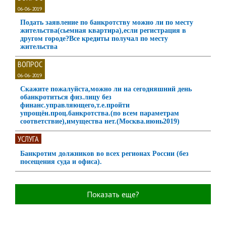
06-06-2019
Подать заявление по банкротству можно ли по месту
жительства(сьемная квартира),если регистрация в
другом городе?Все кредиты получал по месту
жительства
ВОПРОС
06-06-2019
Скажите пожалуйста,можно ли на сегодняшний день
обанкротиться физ.лицу без
финанс.управляющего,т.е.пройти
упрощён.проц.банкротства.(по всем параметрам
соответствие),имущества нет.(Москва.июнь2019)
УСЛУГА
Банкротим должников во всех регионах России (без
посещения суда и офиса).
Показать еще?