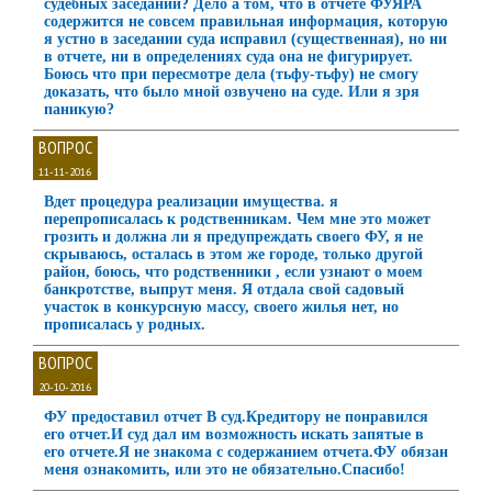
судебных заседаний? Дело а том, что в отчете ФУЯРА
содержится не совсем правильная информация, которую
я устно в заседании суда исправил (существенная), но ни
в отчете, ни в определениях суда она не фигурирует.
Боюсь что при пересмотре дела (тьфу-тьфу) не смогу
доказать, что было мной озвучено на суде. Или я зря
паникую?
ВОПРОС
11-11-2016
Bдет процедура реализации имущества. я
перепрописалась к родственникам. Чем мне это может
грозить и должна ли я предупреждать своего ФУ, я не
скрываюсь, осталась в этом же городе, только другой
район, боюсь, что родственники , если узнают о моем
банкротстве, выпрут меня. Я отдала свой садовый
участок в конкурсную массу, своего жилья нет, но
прописалась у родных.
ВОПРОС
20-10-2016
ФУ предоставил отчет В суд.Кредитору не понравился
его отчет.И суд дал им возможность искать запятые в
его отчете.Я не знакома с содержанием отчета.ФУ обязан
меня ознакомить, или это не обязательно.Спасибо!