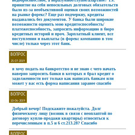
недобросовестное, а неразумное/глупое/азартное? Т.е.
принятие на себя непосильных долговых обязательств
было из-за необъективной оценки своих возможностей
на рынке форекс? Еще раз подчеркну, кредиты
выдавались без документов. У банка были широкие
возможности оценить мою кредитоспособность/
платежеспособность, запросить информацию в бюро
кредитных историй и проч. Зарплатный клиент, все
поступления и выплаты (в форекс компанию в том
числе) только через этот банк.
ВОПРОС
25-07-2019
я хочу подать на банкротство и не знаю с чего начать
наверно запросить банки в которых я брал кредит о
задолженности вот только как написать банкам или
может у вас есть форма написания заранее спасибо
ВОПРОС
10-06-2019
Добрый вечер! Подскажите пожалуйста. Долг
физическому лицу (возник в связи с неоплаптой по
договору купли-продажи квартиры) относиться к
перечисленным в п.5 и 6 ст.213.28? Спасибо
ВОПРОС