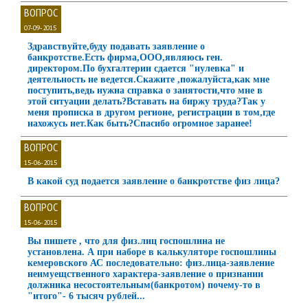
ВОПРОС
07-09-2015
Здравствуйте,буду подавать заявление о
банкротстве.Есть фирма,ООО,являюсь ген.
директором.По бухгалтерии сдается "нулевка" и
деятельность не ведется.Скажите ,пожалуйста,как мне
поступить,ведь нужна справка о занятости,что мне в
этой ситуации делать?Вставать на биржу труда?Так у
меня прописка в другом регионе, регистрации в том,где
нахожусь нет.Как быть?Спасибо огромное заранее!
ВОПРОС
15-06-2015
В какой суд подается заявление о банкротстве физ лица?
ВОПРОС
15-06-2015
Вы пишете , что для физ.лиц госпошлина не
установлена. А при наборе в калькуляторе госпошлины
кемеровского АС последовательно: физ.лица-заявление
неимуещственного характера-заявление о признании
должника несостоятельным(банкротом) почему-то в
"итого"- 6 тысяч рублей...