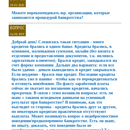
19-02-2020
Можете порекомендовать юр. организации, которые
занимаются процедурой банкротства?
ВОПРОС
16-08-2019
Добрый день! Сложилась такая ситуация - много
кредитов брались в одном банке. Кредиты брались, в
основном, маленькими суммами, онлайн (без визита в
отделение и предоставления документов, т.к. являюсь
зарплатным клиентом). Брался кредит, закидывался на
счет форекс компании. Дальше два варианта: если все
было удачно - деньги выводились и кредит закрывался.
Если неудачно - брался еще кредит. Последние кредиты
брались уже в панике - чтобы как-то перекредитоваться
и оттянуть неизбежное. По факту заработной платы
сейчас не хватает на погашение кредитов, начались
просрочки. В связи с этим возникли вопросы: есть ли
шанс с такими исходными данными на успешный
результат при банкротстве? Я понимаю, как это
выглядит со стороны - кредиты брались друг за другом,
по некоторым кредитам практически отсутствуют
выплаты. Может возникнуть вопрос о недобросовестном
поведении/преднамеренном банкротстве. Есть ли шанс,
по опыту, доказать, что поведение было не