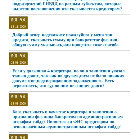
подразделений ГИБДД по разным субъектам, которые
вынесли постановления кто указывается кредитором?
ВОПРОС
13-11-2020
Добрый вечер подскажите пожалуйста у меня три
кредита, указывать сумму при бонкротстве физ лиц
общую сумму указывать,или проценты тоже спасибо
ВОПРОС
28-05-2020
Если у должника 4 кредитора, но он в заявлении указал
только двоих, так как по другим двум не было никаких
документов,подтверждающих задолженность. Есть
вероятность, что суд по ним не спишет долги?
ВОПРОС
13-05-2020
Кого указывать в качестве кредитора в заявлении о
признании физ лица банкротом по административным
штрафам гибдд? Является ли ФНС кредитором по
невыплаченным административным штрафам гибдд?
ВОПРОС