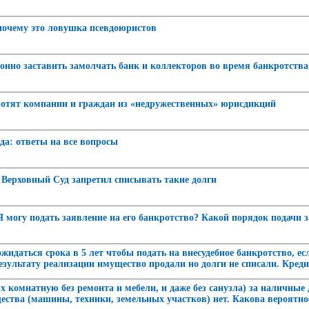
 почему это ловушка псевдоюристов
онно заставить замолчать банк и коллекторов во время банкротства
кротят компании и граждан из «недружественных» юрисдикций
да: ответы на все вопросы
Верховный Суд запретил списывать такие долги
 могу подать заявление на его банкротство? Какой порядок подачи 
жидаться срока в 5 лет чтобы подать на внесудебное банкротство, е
зультату реализации имущество продали но долги не списали. Кред
х комнатную без ремонта и мебели, и даже без санузла) за наличные
щества (машины, техники, земельных участков) нет. Какова вероятн