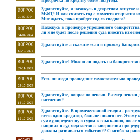
Просрочка по кредиту более полугода.
ВОПРОС
Здравствуйте, я нахожусь в декретном отпуске и
МФЦ? И как считать год с момента открытия исп
01-07-2024
Мне ждать, пока пройдет год со сводного?
ВОПРОС
Нахожусь в процедуре упрощённого банкротства
ли мне будет после решения суда вносить измене
04-04-2024
ВОПРОС
Здравствуйте а скажите если я прохожу банкрот
16-12-2023
ВОПРОС
Здравствуйте! Можно ли подать на банкротство 
29-11-2023
ВОПРОС
Есть ли люди прошедшие самостоятельно процеду
25-10-2023
ВОПРОС
Здравствуйте, вопрос по пенсии. Размер пенсии
населения?
18-10-2023
ВОПРОС
Здравствуйте. В промежуточной стадии - реструк
всего один кредитор, больше никого нет. Этом
12-10-2023
сумму,определенную судом к взысканию, после ч
напрвил в суд ходатаство о завершении процеду
должны развиваться события?? Спасибо за ранее