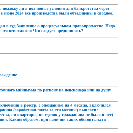
й, подхожу ли я под новые условия для банкротства через
 в июне 2024 все производства были объединены в сводное.
л в суд Заявление о процессуальном правопреемстве. Надо
и это невозможно Что следует предпринять?
граждение
иточного минимума по региону на пенсионера или на душу
включении в реестр, с опозданием на 4 месяца, включился
анина (заработная плата за эти месяцы) выплатил
ства, ни квартиры, ни сделок у гражданина не было и нет)
ения. Каким образом, при наличии таких обстоятельств