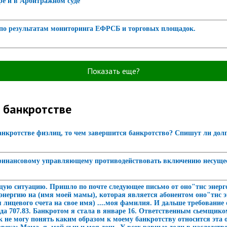
е и в Арбитражном суде
 по результатам мониторинга ЕФРСБ и торговых площадок.
Показать еще?
 банкротстве
анкротстве физлиц, то чем завершится банкротство? Спишут ли долг
финансовому управляющему противодействовать включению несущес
ую ситуацию. Пришло по почте следующее письмо от оно"тнс энерго П
энергию на (имя моей мамы), которая является абонентом оно"тнс э
 лицевого счета на свое имя) ....моя фамилия. И дальше требование
ода 707.83. Банкротом я стала в январе 16. Ответственным сьемщико
к не могу понять каким образом к моему банкротству относится эта 