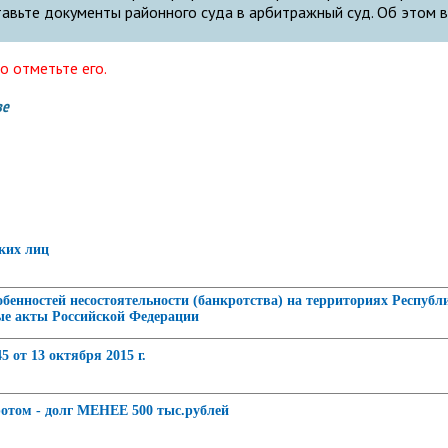
авьте документы районного суда в арбитражный суд. Об этом в
о отметьте его.
ве
ских лиц
остей несостоятельности (банкротства) на территориях Республик
ые акты Российской Федерации
 от 13 октября 2015 г.
ротом - долг МЕНЕЕ 500 тыс.рублей