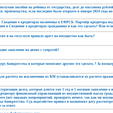
 получаю пособие на ребенка от государства, долг до миллиона рубле
. производства, если последнее было открыто в январе 2024 года но
. Сведения о кредиторах включены в ЕФРСБ. Партнёр кредитора пода
ния в Сведения о кредиторах гражданина и как это сделать? Или есл
ство и на госуслуги пришло арест на имущество как быть?
одно заявление на двоих с супругой?
ру банкротства и которые помогают другим это сделать ? За возна
 для расчета по исключению из КМ устанавливается из расчета прож
туризации долга, которая длится уже 1 год и 5 месяцев заявление о 
у кредитору финансовый управляющий из имущественной массы гражд
его (нет никаких мепроприятий, проверять нечего, так как ни имуще
ры банкротства. Суд ходатайство принял и назначмил дату рассмотр
 за ответ.