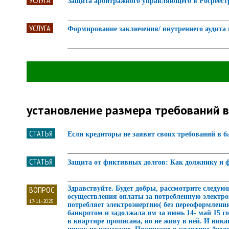
УСЛУГА
Защита арбитражного управляющего в Росреестр
УСЛУГА
Формирование заключения/ внутреннего аудита
установление размера требований в
СТАТЬЯ
Если кредиторы не заявят своих требований в б
СТАТЬЯ
Защита от фиктивных долгов: Как должнику и 
ВОПРОС
Здравствуйте. Будет добры, рассмотрите следующ
осуществления оплаты за потребленную электро
17-11-2025
потребляет электроэнергию( без переоформления
банкротом и задолжала им за июнь 14- май 15 г
в квартире прописана, но не живу в ней. И ника