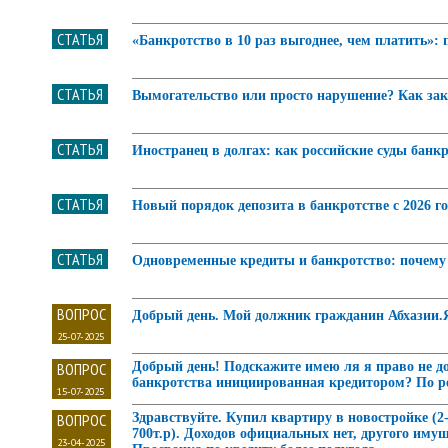
СТАТЬЯ
«Банкротство в 10 раз выгоднее, чем платить»:
СТАТЬЯ
Вымогательство или просто нарушение? Как зак
СТАТЬЯ
Иностранец в долгах: как российские суды бан
СТАТЬЯ
Новый порядок депозита в банкротстве с 2026 го
СТАТЬЯ
Одновременные кредиты и банкротство: почему 
ВОПРОС
Добрый день. Мой должник гражданин Абхазии.Я
25-07-2025
ВОПРОС
Добрый день! Подскажите имею ля я право не до
банкротства инициированная кредитором? По ре
15-07-2025
ВОПРОС
Здравствуйте. Купил квартиру в новостройке (2-
700т.р). Доходов официальных нет, другого иму
23-04-2025