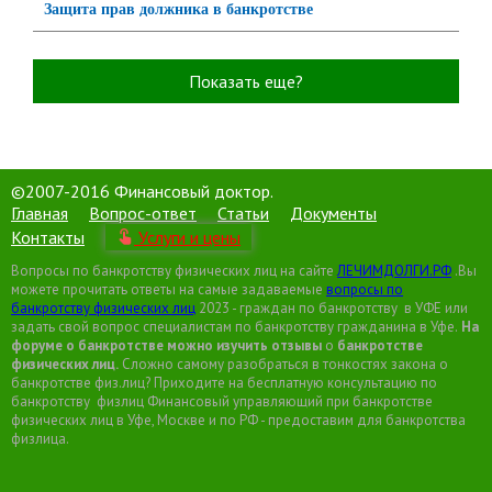
Защита прав должника в банкротстве
Показать еще?
©2007-2016 Финансовый доктор.
Главная
Вопрос-ответ
Статьи
Документы
Контакты
Услуги и цены
Вопросы по банкротству физических лиц на сайте
ЛЕЧИМДОЛГИ.РФ
.Вы
можете прочитать ответы на самые задаваемые
вопросы по
банкротству физических лиц
2023 - граждан по банкротству в УФЕ или
задать свой вопрос специалистам по банкротству гражданина в Уфе.
На
форуме о банкротстве можно изучить отзывы
о
банкротстве
физических
лиц.
Сложно самому разобраться в тонкостях закона о
банкротстве физ.лиц? Приходите на бесплатную консультацию по
банкротству физлиц Финансовый управляющий при банкротстве
физических лиц в Уфе, Москве и по РФ - предоставим для банкротства
физлица.