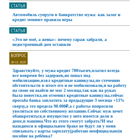
СТАТЬЯ
Автомобиль супруги в банкротстве мужа: как залог и
кредит меняют правила игры
СТАТЬЯ
«Это не моё, а жены»: почему гараж забрали, а
недостроенный дом оставили
ВОПРОС
20-11-2025
Здравствуйте, у мужа кредит 700тысяч,платил всегда
все вовремя без задержек,но попал под
мобилизацию,взял кредитные каникулы,по стечению
обстоятельств в итоге его и не мобилизовали,и на работу
на свою он выйти не мог 2 месяца,так как на руках
была повестка,он отменил кредитные каникулы,сейчас
просьба банка заплатить за предыдущие 3 месяца +13%
сверху,а это предела 90.000₽,а с работы попросили
уволиться по собственному желанию.Сейчас муж хочет
обанкротиться,в имуществе у него имеется доля в
доме,и машина.Что из этого смогут забрать?И мы
находимся в официальном браке не будут ли у меня
списывать с карты зарплату(работаю неофициально)и
пособие на ребёнка?