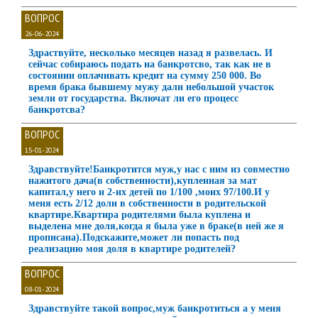
ВОПРОС
26-06-2024
Здраствуйте, несколько месяцев назад я развелась. И
сейчас собираюсь подать на банкротсво, так как не в
состоянии оплачивать кредит на сумму 250 000. Во
время брака бывшему мужу дали небольшой участок
земли от государства. Включат ли его процесс
банкротсва?
ВОПРОС
15-01-2024
Здравствуйте!Банкротится муж,у нас с ним из совместно
нажитого дача(в собственности),купленная за мат
капитал,у него и 2-их детей по 1/100 ,моих 97/100.И у
меня есть 2/12 доли в собственности в родительской
квартире.Квартира родителями была куплена и
выделена мне доля,когда я была уже в браке(в ней же я
прописана).Подскажите,может ли попасть под
реализацию моя доля в квартире родителей?
ВОПРОС
08-01-2024
Здравствуйте такой вопрос,муж банкротиться а у меня