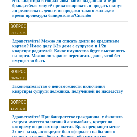
есть квартира в социальном найме выданная мне до
брака,сейчас хочу её приватизировать и продать станут
ли реализовать деньги от продажи такого жилья,во
время процедуры банкротства?Спасибо
ВОПРОС
04-12-2023
Здравствуйте! Можно ли списать долги по кредитным
картам? Имею долу 1/2в доме с супругом и 1/2в
квартире родителей. Какое имущество будут выставлять
на торги. Можно ли заранее переписать доли , чтоб без
имущество быть
ВОПРОС
30-09-2023
Законодательство о невозможности включения
квартиры супруги должника, полученной по наследству
ВОПРОС
12-09-2023
Здравствуйте! При банкротстве гражданина, у бывшего
супруга имеется залоговый автомобиль, кредит по
которому он до сих пор платит. Брак прекращен менее
3х лет назад, автокредит был оформлен на бывшего
супруга в период брака. Вопрос: обратит ли суд