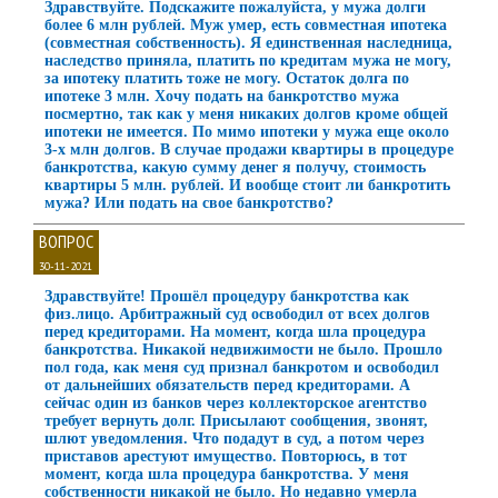
Здравствуйте. Подскажите пожалуйста, у мужа долги
более 6 млн рублей. Муж умер, есть совместная ипотека
(совместная собственность). Я единственная наследница,
наследство приняла, платить по кредитам мужа не могу,
за ипотеку платить тоже не могу. Остаток долга по
ипотеке 3 млн. Хочу подать на банкротство мужа
посмертно, так как у меня никаких долгов кроме общей
ипотеки не имеется. По мимо ипотеки у мужа еще около
3-х млн долгов. В случае продажи квартиры в процедуре
банкротства, какую сумму денег я получу, стоимость
квартиры 5 млн. рублей. И вообще стоит ли банкротить
мужа? Или подать на свое банкротство?
ВОПРОС
30-11-2021
Здравствуйте! Прошёл процедуру банкротства как
физ.лицо. Арбитражный суд освободил от всех долгов
перед кредиторами. На момент, когда шла процедура
банкротства. Никакой недвижимости не было. Прошло
пол года, как меня суд признал банкротом и освободил
от дальнейших обязательств перед кредиторами. А
сейчас один из банков через коллекторское агентство
требует вернуть долг. Присылают сообщения, звонят,
шлют уведомления. Что подадут в суд, а потом через
приставов арестуют имущество. Повторюсь, в тот
момент, когда шла процедура банкротства. У меня
собственности никакой не было. Но недавно умерла