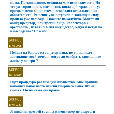
мама. По завещанию, оставила мне недвижимость. Но
это уже произошло, после того, когда арбитражный суд
признал меня банкротом и освободил от дальнейших
обязательств. Решение уже вступило в законную силу,
прошло уже пол года. Скажите пожалуйста. Может ли
банк( кредитор) или третьи лица( коллекторы)
арестовать , изъять у меня имущество, когда я вступлю
в наследство? Спасибо!
ВОПРОС
13-01-2021
Подала на банкротство. умер папа, но он написал
завещание моей дочери. могут ли отобрать завещанное
жилье у дочери ?
ВОПРОС
18-11-2020
Идет процедура реализации имущества. Мне пришла
накопительная часть пенсии умершего сына. ФУ ее
списал. Он имел на это право?
ВОПРОС
10-07-2020
Я инвалид третьей группы и пенсионер по старости