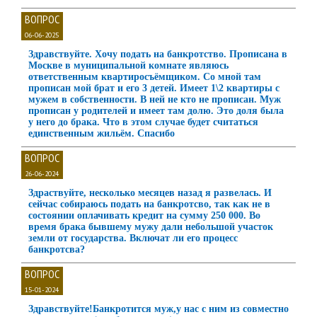
ВОПРОС
06-06-2025
Здравствуйте. Хочу подать на банкротство. Прописана в
Москве в муниципальной комнате являюсь
ответственным квартиросъёмщиком. Со мной там
прописан мой брат и его 3 детей. Имеет 1\2 квартиры с
мужем в собственности. В ней не кто не прописан. Муж
прописан у родителей и имеет там долю. Это доля была
у него до брака. Что в этом случае будет считаться
единственным жильём. Спасибо
ВОПРОС
26-06-2024
Здраствуйте, несколько месяцев назад я развелась. И
сейчас собираюсь подать на банкротсво, так как не в
состоянии оплачивать кредит на сумму 250 000. Во
время брака бывшему мужу дали небольшой участок
земли от государства. Включат ли его процесс
банкротсва?
ВОПРОС
15-01-2024
Здравствуйте!Банкротится муж,у нас с ним из совместно