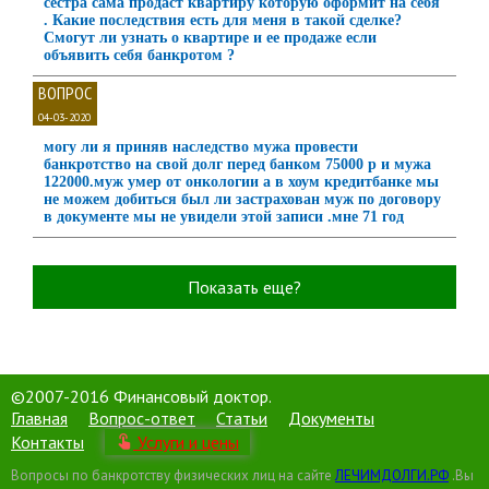
сестра сама продаст квартиру которую оформит на себя
. Какие последствия есть для меня в такой сделке?
Смогут ли узнать о квартире и ее продаже если
объявить себя банкротом ?
ВОПРОС
04-03-2020
могу ли я приняв наследство мужа провести
банкротство на свой долг перед банком 75000 р и мужа
122000.муж умер от онкологии а в хоум кредитбанке мы
не можем добиться был ли застрахован муж по договору
в документе мы не увидели этой записи .мне 71 год
Показать еще?
©2007-2016 Финансовый доктор.
Главная
Вопрос-ответ
Статьи
Документы
Контакты
Услуги и цены
Вопросы по банкротству физических лиц на сайте
ЛЕЧИМДОЛГИ.РФ
.Вы