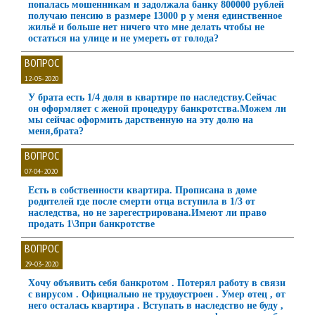
попалась мошенникам и задолжала банку 800000 рублей
получаю пенсию в размере 13000 р у меня единственное
жильё и больше нет ничего что мне делать чтобы не
остаться на улице и не умереть от голода?
ВОПРОС
12-05-2020
У брата есть 1/4 доля в квартире по наследству.Сейчас
он оформляет с женой процедуру банкротства.Можем ли
мы сейчас оформить дарственную на эту долю на
меня,брата?
ВОПРОС
07-04-2020
Есть в собственности квартира. Прописана в доме
родителей где после смерти отца вступила в 1/3 от
наследства, но не зарегестрирована.Имеют ли право
продать 1\3при банкротстве
ВОПРОС
29-03-2020
Хочу объявить себя банкротом . Потерял работу в связи
с вирусом . Официально не трудоустроен . Умер отец , от
него осталась квартира . Вступать в наследство не буду ,