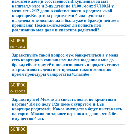
нажитого дача(в собственности),купленная за мат
капитал,у него и 2-их детей по 1/100 ,моих 97/100.И у
меня есть 2/12 доли в собственности в родительской
квартире.Квартира родителями была куплена и
выделена мне доля,когда я была уже в браке(в ней же я
прописана).Подскажите,может ли попасть под
реализацию моя доля в квартире родителей?
ВОПРОС
08-01-2024
Здравствуйте такой вопрос,муж банкротиться а у меня
есть квартира в социальном найме выданная мне до
брака,сейчас хочу её приватизировать и продать станут
ли реализовать деньги от продажи такого жилья,во
время процедуры банкротства?Спасибо
ВОПРОС
04-12-2023
Здравствуйте! Можно ли списать долги по кредитным
картам? Имею долу 1/2в доме с супругом и 1/2в
квартире родителей. Какое имущество будут выставлять
на торги. Можно ли заранее переписать доли , чтоб без
имущество быть
ВОПРОС