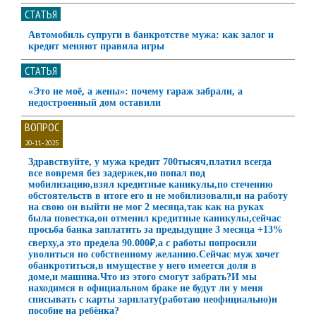
СТАТЬЯ
Автомобиль супруги в банкротстве мужа: как залог и
кредит меняют правила игры
СТАТЬЯ
«Это не моё, а жены»: почему гараж забрали, а
недостроенный дом оставили
ВОПРОС
20-11-2025
Здравствуйте, у мужа кредит 700тысяч,платил всегда
все вовремя без задержек,но попал под
мобилизацию,взял кредитные каникулы,по стечению
обстоятельств в итоге его и не мобилизовали,и на работу
на свою он выйти не мог 2 месяца,так как на руках
была повестка,он отменил кредитные каникулы,сейчас
просьба банка заплатить за предыдущие 3 месяца +13%
сверху,а это предела 90.000₽,а с работы попросили
уволиться по собственному желанию.Сейчас муж хочет
обанкротиться,в имуществе у него имеется доля в
доме,и машина.Что из этого смогут забрать?И мы
находимся в официальном браке не будут ли у меня
списывать с карты зарплату(работаю неофициально)и
пособие на ребёнка?