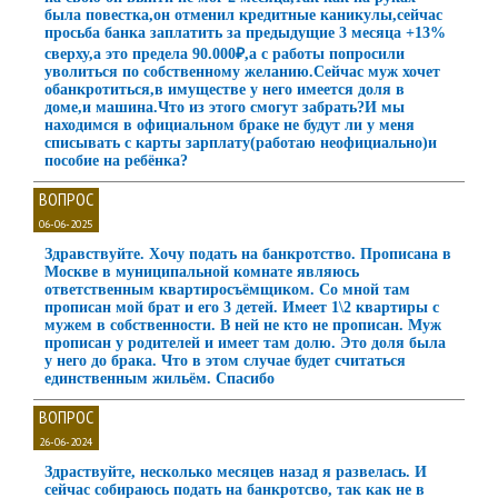
была повестка,он отменил кредитные каникулы,сейчас
просьба банка заплатить за предыдущие 3 месяца +13%
сверху,а это предела 90.000₽,а с работы попросили
уволиться по собственному желанию.Сейчас муж хочет
обанкротиться,в имуществе у него имеется доля в
доме,и машина.Что из этого смогут забрать?И мы
находимся в официальном браке не будут ли у меня
списывать с карты зарплату(работаю неофициально)и
пособие на ребёнка?
ВОПРОС
06-06-2025
Здравствуйте. Хочу подать на банкротство. Прописана в
Москве в муниципальной комнате являюсь
ответственным квартиросъёмщиком. Со мной там
прописан мой брат и его 3 детей. Имеет 1\2 квартиры с
мужем в собственности. В ней не кто не прописан. Муж
прописан у родителей и имеет там долю. Это доля была
у него до брака. Что в этом случае будет считаться
единственным жильём. Спасибо
ВОПРОС
26-06-2024
Здраствуйте, несколько месяцев назад я развелась. И
сейчас собираюсь подать на банкротсво, так как не в