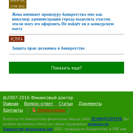
17-05-2022
Жена начинает процедуру банкротства мне как
инвалиду администрация города выделила участок
земли могу его оформить Не пойдёт он в конкурсную
массу
УСЛУГА
Защита прав должника в банкротстве
Показать еще?
©2007-2016 Финансовый доктор.
Главная
Вопрос-ответ
Статьи
Документы
Контакты
Услуги и цены
Вопросы по банкротству физических лиц на сайте
ЛЕЧИМДОЛГИ.РФ
.Вы
можете прочитать ответы на самые задаваемые
вопросы по
банкротству физических лиц
2023 - граждан по банкротству в УФЕ или