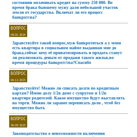
состоянии оплачивать кредит на сумму 250 000. Во
время брака бывшему мужу дали небольшой участок
земли от государства. Включат ли его процесс
банкротсва?
ВОПРОС
08-01-2024
Здравствуйте такой вопрос,муж банкротиться а у меня
есть квартира в социальном найме выданная мне до
брака,сейчас хочу её приватизировать и продать станут
ли реализовать деньги от продажи такого жилья,во
время процедуры банкротства?Спасибо
ВОПРОС
04-12-2023
Здравствуйте! Можно ли списать долги по кредитным
картам? Имею долу 1/2в доме с супругом и 1/2в
квартире родителей. Какое имущество будут выставлять
на торги. Можно ли заранее переписать доли , чтоб без
имущество быть
ВОПРОС
30-09-2023
Законодательство о невозможности включения