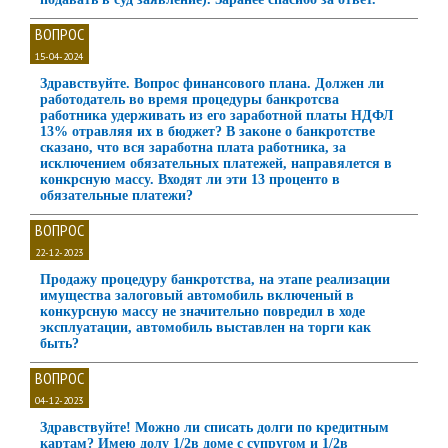
ВОПРОС
15-04-2024
Здравствуйте. Вопрос финансового плана. Должен ли
работодатель во время процедуры банкротсва
работника удерживать из его заработной платы НДФЛ
13% отравляя их в бюджет? В законе о банкротстве
сказано, что вся заработна плата работника, за
исключением обязательных платежей, направялется в
конкрсную массу. Входят ли эти 13 проценто в
обязательные платежи?
ВОПРОС
22-12-2023
Продажу процедуру банкротства, на этапе реализации
имущества залоговый автомобиль включеный в
конкурсную массу не значительно повредил в ходе
эксплуатации, автомобиль выставлен на торги как
быть?
ВОПРОС
04-12-2023
Здравствуйте! Можно ли списать долги по кредитным
картам? Имею долу 1/2в доме с супругом и 1/2в