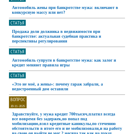
Автомобиль жены при банкротстве мужа: включают в
конкурсную массу или нет?
СТАТЬЯ
Продажа доли должника в недвижимости при
банкротстве: актуальная судебная практика и
перспективы регулирования
СТАТЬЯ
Автомобиль супруги в банкротстве мужа: как залог и
кредит меняют правила игры
СТАТЬЯ
«Это не моё, а жены»: почему гараж забрали, а
недостроенный дом оставили
ВОПРОС
20-11-2025
Здравствуйте, у мужа кредит 700тысяч,платил всегда
все вовремя без задержек,но попал под
мобилизацию,взял кредитные каникулы,по стечению
обстоятельств в итоге его и не мобилизовали,и на работу
на свою он выйти не мог 2 месяца,так как на руках