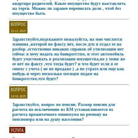
квартире родителей. Какое имущество будут выставлять
на торги. Можно ли заранее переписать доли , чтоб без
имущество быть
ВОПРОС
15-11-2023
Здравствуйте,подскажите пожалуйста, на мне числится
машина ,которой по факту нет, после дтп я отдал ее на
разбор ,естественно никаких справок об утилизации нет
сейчас я хочу подать на банкротство, и этот автомобиль
будет участвовать в реализации имущества,но у меня же
ее нет по факту ,что тогда будет? и что будет если я ее
сниму с учета ( не по продаже ) ,а по утрате или еще как
нибудь и через несколько месяцев подам на
банкротство,что будет?
ВОПРОС
18-10-2023
Здравствуйте, вопрос по пенсии. Размер пенсии для
расчета по исключению из КМ устанавливается из
расчета прожиточного минимума по региону на
пенсионера или на душу населения?
УСЛУГА