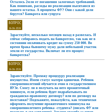
Осталось 2млн от погашения залоговых требований.
Как понимаю, расзоды ио реализации выситаюся из
нашего остатка. А проценты ФУ? Они с какой доли
берутся? Банкрота или супруга
ВОПРОС
26-06-2024
Здраствуйте, несколько месяцев назад я развелась. И
сейчас собираюсь подать на банкротсво, так как не в
состоянии оплачивать кредит на сумму 250 000. Во
время брака бывшему мужу дали небольшой участок
земли от государства. Включат ли его процесс
банкротсва?
ВОПРОС
26-06-2024
Здравствуйте. Прохожу процедуру реализации
имущества. Имею статус матери одиночки. Ребенок
совершеннолетний обучается очно в государственном
ВУЗе. Смогу ли я получать на него прожиточный
минимум, если ребенок будет подрабатывать по
гражданско-правовому договору? или по договору на
полставки? Подскажите, пожалуйста, как технически
оформить получение прожиточного минимума на
совершеннолетнего ребенка -студента? (писать ФУ или
подавать в суд заявление). Заранее спасибо за ответ.