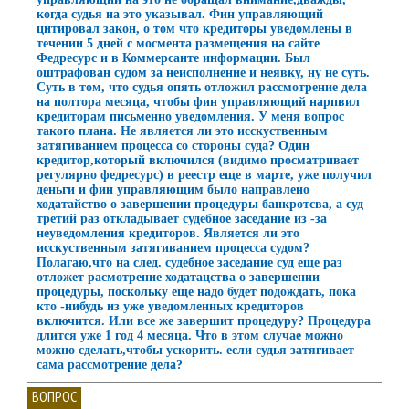
когда судья на это указывал. Фин управляющий
цитировал закон, о том что кредиторы уведомлены в
течении 5 дней с мосмента размещения на сайте
Федресурс и в Коммерсанте информации. Был
оштрафован судом за неисполнение и неявку, ну не суть.
Суть в том, что судья опять отложил рассмотрение дела
на полтора месяца, чтобы фин управляющий нарпвил
кредиторам письменно уведомления. У меня вопрос
такого плана. Не является ли это исскуственным
затягиванием процесса со стороны суда? Один
кредитор,который включился (видимо просматривает
регулярно федресурс) в реестр еще в марте, уже получил
деньги и фин управляющим было направлено
ходатайство о завершении процедуры банкротсва, а суд
третий раз откладывает судебное заседание из -за
неуведомления кредиторов. Является ли это
исскуственным затягиванием процесса судом?
Полагаю,что на след. судебное заседание суд еще раз
отложет расмотрение ходатацства о завершении
процедуры, поскольку еще надо будет подождать, пока
кто -нибудь из уже уведомленных кредиторов
включится. Или все же завершит процедуру? Процедура
длится уже 1 год 4 месяца. Что в этом случае можно
можно сделать,чтобы ускорить. если судья затягивает
сама рассмотрение дела?
ВОПРОС