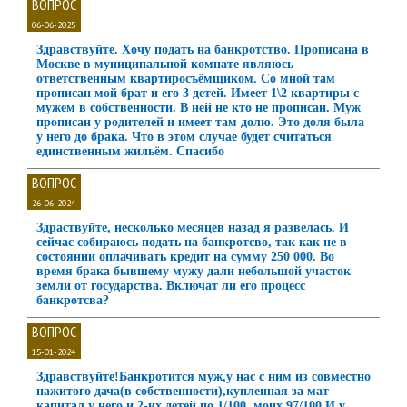
ВОПРОС
06-06-2025
Здравствуйте. Хочу подать на банкротство. Прописана в
Москве в муниципальной комнате являюсь
ответственным квартиросъёмщиком. Со мной там
прописан мой брат и его 3 детей. Имеет 1\2 квартиры с
мужем в собственности. В ней не кто не прописан. Муж
прописан у родителей и имеет там долю. Это доля была
у него до брака. Что в этом случае будет считаться
единственным жильём. Спасибо
ВОПРОС
26-06-2024
Здраствуйте, несколько месяцев назад я развелась. И
сейчас собираюсь подать на банкротсво, так как не в
состоянии оплачивать кредит на сумму 250 000. Во
время брака бывшему мужу дали небольшой участок
земли от государства. Включат ли его процесс
банкротсва?
ВОПРОС
15-01-2024
Здравствуйте!Банкротится муж,у нас с ним из совместно
нажитого дача(в собственности),купленная за мат
капитал,у него и 2-их детей по 1/100 ,моих 97/100.И у