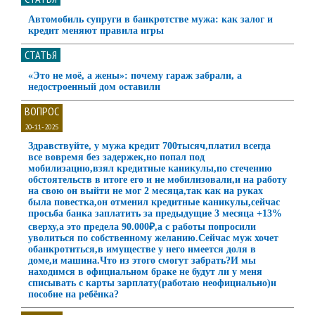
Автомобиль супруги в банкротстве мужа: как залог и
кредит меняют правила игры
СТАТЬЯ
«Это не моё, а жены»: почему гараж забрали, а
недостроенный дом оставили
ВОПРОС
20-11-2025
Здравствуйте, у мужа кредит 700тысяч,платил всегда
все вовремя без задержек,но попал под
мобилизацию,взял кредитные каникулы,по стечению
обстоятельств в итоге его и не мобилизовали,и на работу
на свою он выйти не мог 2 месяца,так как на руках
была повестка,он отменил кредитные каникулы,сейчас
просьба банка заплатить за предыдущие 3 месяца +13%
сверху,а это предела 90.000₽,а с работы попросили
уволиться по собственному желанию.Сейчас муж хочет
обанкротиться,в имуществе у него имеется доля в
доме,и машина.Что из этого смогут забрать?И мы
находимся в официальном браке не будут ли у меня
списывать с карты зарплату(работаю неофициально)и
пособие на ребёнка?