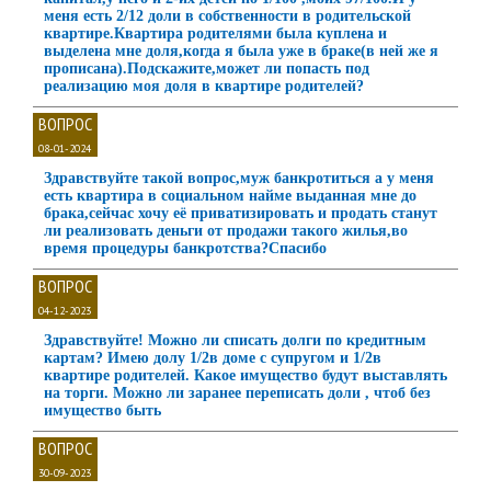
меня есть 2/12 доли в собственности в родительской
квартире.Квартира родителями была куплена и
выделена мне доля,когда я была уже в браке(в ней же я
прописана).Подскажите,может ли попасть под
реализацию моя доля в квартире родителей?
ВОПРОС
08-01-2024
Здравствуйте такой вопрос,муж банкротиться а у меня
есть квартира в социальном найме выданная мне до
брака,сейчас хочу её приватизировать и продать станут
ли реализовать деньги от продажи такого жилья,во
время процедуры банкротства?Спасибо
ВОПРОС
04-12-2023
Здравствуйте! Можно ли списать долги по кредитным
картам? Имею долу 1/2в доме с супругом и 1/2в
квартире родителей. Какое имущество будут выставлять
на торги. Можно ли заранее переписать доли , чтоб без
имущество быть
ВОПРОС
30-09-2023