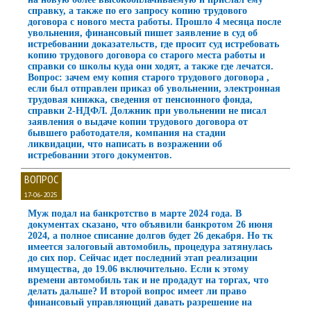
справку, а также по его запросу копию трудового
договора с нового места работы. Прошло 4 месяца после
увольнения, финансовый пишет заявление в суд об
истребовании доказательств, где просит суд истребовать
копию трудового договора со старого места работы и
справки со школы куда они ходят, а также где лечатся.
Вопрос: зачем ему копия старого трудового договора ,
если был отправлен приказ об увольнении, электронная
трудовая книжка, сведения от пенсионного фонда,
справки 2-НДФЛ. Должник при увольнении не писал
заявления о выдаче копии трудового договора от
бывшего работодателя, компания на стадии
ликвидации, что написать в возражении об
истребовании этого документов.
ВОПРОС
17-06-2025
Муж подал на банкротство в марте 2024 года. В
документах сказано, что объявили банкротом 26 июня
2024, а полное списание долгов будет 26 декабря. Но тк
имеется залоговый автомобиль, процедура затянулась
до сих пор. Сейчас идет последний этап реализации
имущества, до 19.06 включительно. Если к этому
времени автомобиль так и не продадут на торгах, что
делать дальше? И второй вопрос имеет ли право
финансовый управляющий давать разрешение на