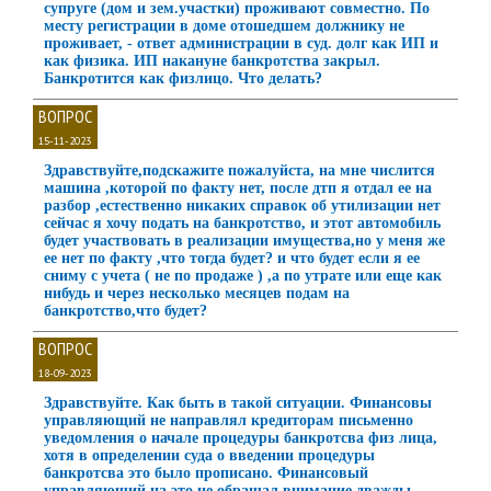
супруге (дом и зем.участки) проживают совместно. По
месту регистрации в доме отошедшем должнику не
проживает, - ответ администрации в суд. долг как ИП и
как физика. ИП накануне банкротства закрыл.
Банкротится как физлицо. Что делать?
ВОПРОС
15-11-2023
Здравствуйте,подскажите пожалуйста, на мне числится
машина ,которой по факту нет, после дтп я отдал ее на
разбор ,естественно никаких справок об утилизации нет
сейчас я хочу подать на банкротство, и этот автомобиль
будет участвовать в реализации имущества,но у меня же
ее нет по факту ,что тогда будет? и что будет если я ее
сниму с учета ( не по продаже ) ,а по утрате или еще как
нибудь и через несколько месяцев подам на
банкротство,что будет?
ВОПРОС
18-09-2023
Здравствуйте. Как быть в такой ситуации. Финансовы
управляющий не направлял кредиторам письменно
уведомления о начале процедуры банкротсва физ лица,
хотя в определении суда о введении процедуры
банкротсва это было прописано. Финансовый
управляющий на это не обращал внимание,дважды,