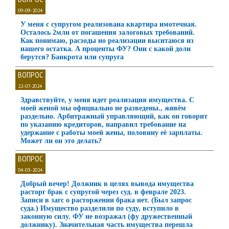
09-09-2024
У меня с супругом реализована квартира имотечная.
Осталось 2млн от погашения залоговых требований.
Как понимаю, расзоды ио реализации выситаюся из
нашего остатка. А проценты ФУ? Они с какой доли
берутся? Банкрота или супруга
ВОПРОС
22-07-2024
Здравствуйте, у меня идет реализация имущества. С
моей женой мы официально не разведены., живём
раздельно. Арбитражный управляющий, как он говорит
по указанию кредиторов, направил требование на
удержание с работы моей жены, половину её зарплаты.
Может ли он это делать?
ВОПРОС
04-03-2024
Добрый вечер! Должник в целях вывода имущества
расторг брак с супругой через суд. в феврале 2023.
Записи в загс о расторжении брака нет. (Был запрос
суда.) Имущество разделили по суду, вступило в
законную силу. ФУ не возражал (фу дружественный
должнику). Значительная часть имущества перешла