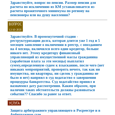
Здравствуйте, вопрос по пенсии. Размер пенсии для
расчета по исключению из КМ устанавливается из
расчета прожиточного минимума по региону на
пенсионера или на душу населения?
ВОПРОС
12-10-2023
Здравствуйте. В промежуточной стадии -
реструктуризации долга, которая длится уже 1 год и 5
месяцев заявление о включении в реестр, с опозданием
на 4 месяца, включился всего один кредитор, больше
никого нет. Этому кредитору финансовый
управляющий из имущественной массы гражданина
(заработная плата за эти месяцы) выплатил
сумму,определенную судом к взысканию, после чего (нет
никаких мепроприятий, проверять нечего, так как ни
имущества, ни квартиры, ни сделок у гражданина не
было и нет) напрвил в суд ходатаство о завершении
процедуры банкротства. Суд ходатайство принял и
назначмил дату рассмотрения. Каким образом, при
наличии таких обстоятельств должны развиваться
события?? Спасибо за ранее за ответ.
УСЛУГА
Защита арбитражного управляющего в Росреестре и в
Арбитражном суде