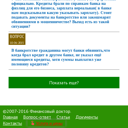
официально. Кредиты брали по справкам банка на
физлиц для его бизнеса, зарплата нереальная( в банке
нам подсказывали какую указывать зарплату). Стоит
подавать документы на банкротство или закошмарят
обвинениями в мошенничестве? Выход есть из такой
ситуации?
ВОПРОС
10-06-2015
В банкротстве гражданина могут банки обвинить,что
когда брал кредит в другом банке, не указал ещё
имеющиеся кредиты, хотя суммы выплатил уже
половину кредитов?
Показать еще?
©2007-2016 Финансовый доктор.
Главная
Вопрос-ответ
Статьи
Документы
Контакты
Услуги и цены