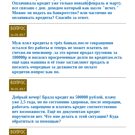
Оплачивала кредит уже только новый(февраль и март).
все связано с доп. доходом который как назло "исчез."
Можно ли подать на банкротство? или частично но
оплачивать кредиты? Спасибо за ответ.
ВОПРОС
16-08-2017
Муж взял кредиты в трёх банках.после сокращения
остался без работы и теперь не может платить по
счетам.он пенсионер .за это время продал грузовик за
100000р и погасил просроченные долги по кредитам.есть
ещё одна машина и её тоже заставляют продать и
погасить очередные за должности по оплате
кредитов.вопрос:как по.
ВОПРОС
30-03-2017
Добрый вечер! Брала кредит на 500000 рублей, плачу
уже 2,5 года, но по состоянию здоровья, после операции,
работать запрещено и платить кредит соответственно
нет возможности. Ещё по документам кредит
поручителя нет. Что мне делать в этой ситуации? Куда
обратиться за помощью?
ВОПРОС