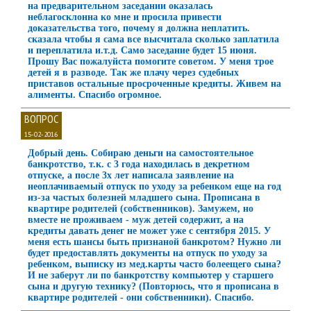
на предварительном заседании оказалась
неблагосклонна ко мне и просила привести
доказательства того, почему я должна неплатить.
сказала чтобы я сама все высчитала сколько заплатила
и переплатила и.т.д. Само заседание будет 15 июня.
Прошу Вас пожалуйста помогите советом. У меня трое
детей я в разводе. Так же плачу через судебных
приставов остальные просроченные кредиты. Живем на
алименты. Спасибо огромное.
ВОПРОС
15-02-2016
Добрый день. Собираю деньги на самостоятельное
банкротство, т.к. с 3 года находилась в декретном
отпуске, а после 3х лет написала заявление на
неоплачиваемый отпуск по уходу за ребенком еще на год
из-за частых болезней младшего сына. Прописана в
квартире родителей (собственников). Замужем, но
вместе не проживаем - муж детей содержит, а на
кредиты давать денег не может уже с сентября 2015. У
меня есть шансы быть признаной банкротом? Нужно ли
будет предоставлять документы на отпуск по уходу за
ребенком, выписку из мед.карты часто болеещего сына?
И не заберут ли по банкротству компьютер у старшего
сына и другую технику? (Повторюсь, что я прописана в
квартире родителей - они собственники). Спасибо.