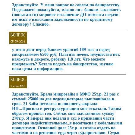
Здравствуйте. У меня вопрос не совсем по банкротству.
Подскажите пожалуйста, можно ли с банком заключить
(попытаться) мировое соглашение ДО момента подачи
им иска о взыскании задолженности по кредитному
договору? Спасибо.
ВОПРОС
05-09-2016
у меня долг перед банком уралсиб 189 тыс и перед
микрозаймом 6500 руб. Платить нечем, имущества нет,
нахожусь в декрете, ребенку 1,8 лет. Что можете
предложить? Хотела подать на банкротство, изучаю
пока цены и информацию.
ВОПРОС
13-06-2016
Здравствуйте. Брала микрозайм в МФО 25т.р. 21 раз с
суммой 25000 на две недели,которые выплачивала в
срок. 21 Займ несмогла выполнить,закрыла
ИП...Просила в реструктуризации мне отказали. Таким
образом прошел год. Сейчас мне выставляют сумму
270т.р. Я вперед них подала в суд о признании части
договора недействительным.,я несогласна с кобальными
процентами. Основной долг 25т.р. я готова отдать но
частями и по решению суда через суд.приставов. Судья