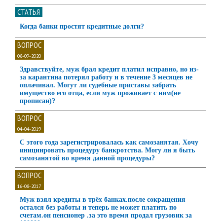
СТАТЬЯ
Когда банки простят кредитные долги?
ВОПРОС
08-09-2020
Здравствуйте, муж брал кредит платил исправно, но из-
за карантина потерял работу и в течение 3 месяцев не
оплачивал. Могут ли судебные приставы забрать
имущество его отца, если муж проживает с ним(не
прописан)?
ВОПРОС
04-04-2019
С этого года зарегистрировалась как самозанятая. Хочу
инициировать процедуру банкротства. Могу ли я быть
самозанятой во время данной процедуры?
ВОПРОС
16-08-2017
Муж взял кредиты в трёх банках.после сокращения
остался без работы и теперь не может платить по
счетам.он пенсионер .за это время продал грузовик за