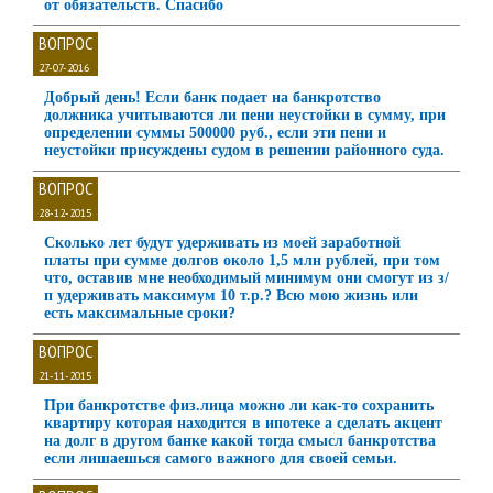
от обязательств. Спасибо
ВОПРОС
27-07-2016
Добрый день! Если банк подает на банкротство
должника учитываются ли пени неустойки в сумму, при
определении суммы 500000 руб., если эти пени и
неустойки присуждены судом в решении районного суда.
ВОПРОС
28-12-2015
Сколько лет будут удерживать из моей заработной
платы при сумме долгов около 1,5 млн рублей, при том
что, оставив мне необходимый минимум они смогут из з/
п удерживать максимум 10 т.р.? Всю мою жизнь или
есть максимальные сроки?
ВОПРОС
21-11-2015
При банкротстве физ.лица можно ли как-то сохранить
квартиру которая находится в ипотеке а сделать акцент
на долг в другом банке какой тогда смысл банкротства
если лишаешься самого важного для своей семьи.