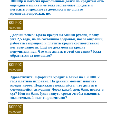
100000р и погасил просроченные долги по кредитам.есть
ещё одна машина и её тоже заставляют продать и
погасить очередные за должности по оплате
кредитов.вопрос:как по.
ВОПРОС
30-03-2017
Добрый вечер! Брала кредит на 500000 рублей, плачу
уже 2,5 года, но по состоянию здоровья, после операции,
работать запрещено и платить кредит соответственно
нет возможности. Ещё по документам кредит
поручителя нет. Что мне делать в этой ситуации? Куда
обратиться за помощью?
ВОПРОС
29-03-2017
Здравствуйте! Оформила кредит в банке на 150 000. 2
года платила исправно. На данный момент платить
кредит нечем. Подскажите пожалуйста, что делать в
сложившейся ситуации? Через какой срок банк подаст в
суд? Или же банк будет тянуть сроки ,чтобы накопить
значительный долг с процентами?
ВОПРОС
29-03-2017