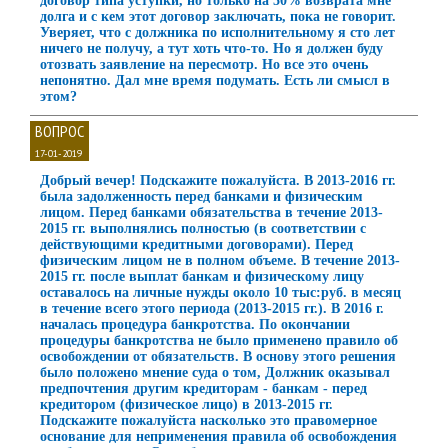
договор типа уступки, но только на 50% возврата мне
долга и с кем этот договор заключать, пока не говорит.
Уверяет, что с должника по исполнительному я сто лет
ничего не получу, а тут хоть что-то. Но я должен буду
отозвать заявление на пересмотр. Но все это очень
непонятно. Дал мне время подумать. Есть ли смысл в
этом?
ВОПРОС
17-01-2019
Добрый вечер! Подскажите пожалуйста. В 2013-2016 гг.
была задолженность перед банками и физическим
лицом. Перед банками обязательства в течение 2013-
2015 гг. выполнялись полностью (в соответствии с
действующими кредитными договорами). Перед
физическим лицом не в полном объеме. В течение 2013-
2015 гг. после выплат банкам и физическому лицу
оставалось на личные нужды около 10 тыс:руб. в месяц
в течение всего этого периода (2013-2015 гг.). В 2016 г.
началась процедура банкротства. По окончании
процедуры банкротства не было применено правило об
освобождении от обязательств. В основу этого решения
было положено мнение суда о том, Должник оказывал
предпочтения другим кредиторам - банкам - перед
кредитором (физическое лицо) в 2013-2015 гг.
Подскажите пожалуйста насколько это правомерное
основание для неприменения правила об освобождения