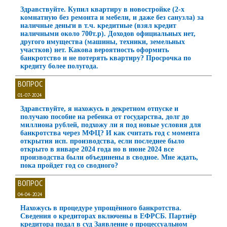
Здравствуйте. Купил квартиру в новостройке (2-х
комнатную без ремонта и мебели, и даже без санузла) за
наличные деньги в т.ч. кредитные (взял кредит
наличными около 700т.р). Доходов официальных нет,
другого имущества (машины, техники, земельных
участков) нет. Какова вероятность оформить
банкротство и не потерять квартиру? Просрочка по
кредиту более полугода.
ВОПРОС
01-07-2024
Здравствуйте, я нахожусь в декретном отпуске и
получаю пособие на ребенка от государства, долг до
миллиона рублей, подхожу ли я под новые условия для
банкротства через МФЦ? И как считать год с момента
открытия исп. производства, если последнее было
открыто в январе 2024 года но в июне 2024 все
производства были объединены в сводное. Мне ждать,
пока пройдет год со сводного?
ВОПРОС
04-04-2024
Нахожусь в процедуре упрощённого банкротства.
Сведения о кредиторах включены в ЕФРСБ. Партнёр
кредитора подал в суд Заявление о процессуальном