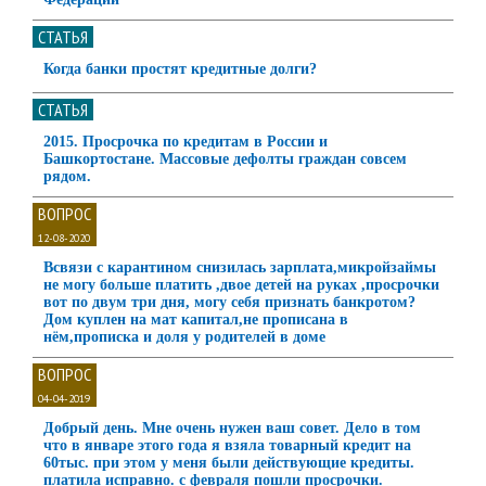
СТАТЬЯ
Когда банки простят кредитные долги?
СТАТЬЯ
2015. Просрочка по кредитам в России и
Башкортостане. Массовые дефолты граждан совсем
рядом.
ВОПРОС
12-08-2020
Всвязи с карантином снизилась зарплата,микройзаймы
не могу больше платить ,двое детей на руках ,просрочки
вот по двум три дня, могу себя признать банкротом?
Дом куплен на мат капитал,не прописана в
нём,прописка и доля у родителей в доме
ВОПРОС
04-04-2019
Добрый день. Мне очень нужен ваш совет. Дело в том
что в январе этого года я взяла товарный кредит на
60тыс. при этом у меня были действующие кредиты.
платила исправно. с февраля пошли просрочки.