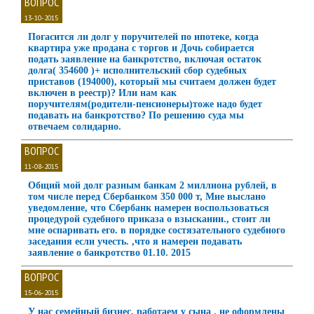
ВОПРОС
13-10-2015
Погасится ли долг у поручителей по ипотеке, когда
квартира уже продана с торгов и Дочь собирается
подать заявление на банкротство, включая остаток
долга( 354600 )+ исполнительский сбор судебных
приставов (194000), который мы считаем должен будет
включен в реестр)? Или нам как
поручителям(родители-пенсионеры)тоже надо будет
подавать на банкротство? По решению суда мы
отвечаем солидарно.
ВОПРОС
11-08-2015
Общий мой долг разным банкам 2 миллиона рублей, в
том числе перед Сбербанком 350 000 т, Мне выслано
уведомление, что Сбербанк намерен воспользоваться
процедурой судебного приказа о взыскании., стоит ли
мне оспаривать его. в порядке состязательного судебного
заседания если учесть. ,что я намерен подавать
заявление о банкротство 01.10. 2015
ВОПРОС
15-06-2015
У нас семейный бизнес, работаем у сына , не оформлены