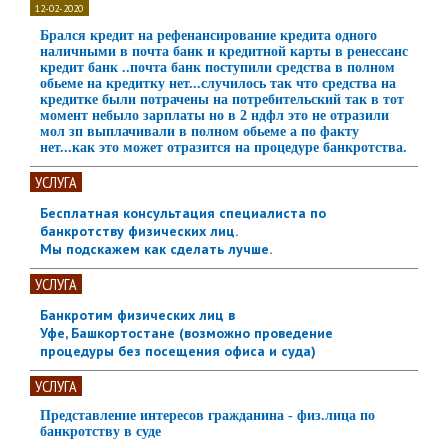
12-02-2020
Брался кредит на рефенансирование кредита одного
наличными в почта банк и кредитной карты в ренессанс
кредит банк ..почта банк поступили средства в полном
обьеме на кредитку нет...случилось так что средства на
кредитке были потрачены на потребительский так в тот
момент небыло зарплаты но в 2 ндфл это не отразили
мол зп выплачивали в полном обьеме а по факту
нет...как это может отразится на процедуре банкротства.
УСЛУГА
Бесплатная консультация специалиста по
банкротству физических лиц.
Мы подскажем как сделать лучше.
УСЛУГА
Банкротим физических лиц в
Уфе, Башкортостане (возможно проведение
процедуры без посещения офиса и суда)
УСЛУГА
Представление интересов гражданина - физ.лица по
банкротству в суде