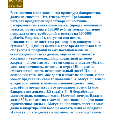
18-12-2020
В отношении меня завершена процедура банкротства,
долги не списаны. Что теперь будет? Требования
четырёх кредиторов удовлетворены частично
распределением конкурсной массы (продан земельный
участок, но его цена в 100500 рублей только частично
покрыла сумму требований в реестре на 1040000
рублей). Вопросы: 1). могут ли они подать
исполнительные листы на разницу в недополученных
суммах? 2). Один из банков в свое время прислал мне
смс (когда я предъявила ему постановление об
освобождении от всех долгов, еще не оспоренных в
кассации): уважаемая... Ваш кредитный договор
закрыт". Значит ли это, что он списал в статью убытки
мою задолженность, отчитался перед ЦБ, и уже не
сможет возобновить исполнительный лист? Или на
основании того, что мне долги в итоге не списали, снова
может предъявить свои требования? 3). Могут ли теперь
кредиторы заявить помимо основного долга пени,
штрафы и проценты за все прошедшее время (а мое
банкротство длилось 3.5 года!)? 4). Я безработная,
малоимущая, одинокая мама 16летней дочери. Владею
долей 30% совместно с мамой - пенсионеркой (это наше
единственное жилье) . Могут ли наложить арест на мою
долю в квартире или вообще обязать меня ее продать?
И смогут ли это сделать в будущем, если выйдет закон