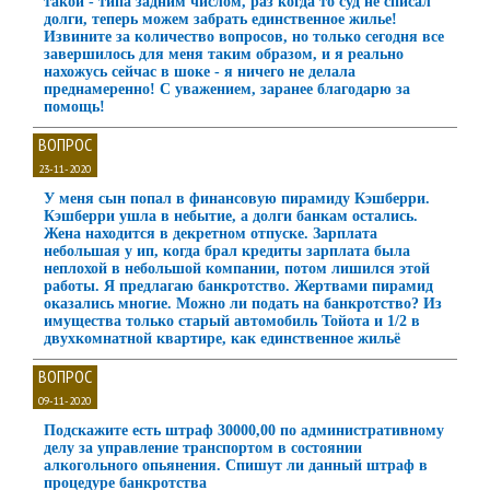
такой - типа задним числом, раз когда то суд не списал
долги, теперь можем забрать единственное жилье!
Извините за количество вопросов, но только сегодня все
завершилось для меня таким образом, и я реально
нахожусь сейчас в шоке - я ничего не делала
преднамеренно! С уважением, заранее благодарю за
помощь!
ВОПРОС
23-11-2020
У меня сын попал в финансовую пирамиду Кэшберри.
Кэшберри ушла в небытие, а долги банкам остались.
Жена находится в декретном отпуске. Зарплата
небольшая у ип, когда брал кредиты зарплата была
неплохой в небольшой компании, потом лишился этой
работы. Я предлагаю банкротство. Жертвами пирамид
оказались многие. Можно ли подать на банкротство? Из
имущества только старый автомобиль Тойота и 1/2 в
двухкомнатной квартире, как единственное жильё
ВОПРОС
09-11-2020
Подскажите есть штраф 30000,00 по административному
делу за управление транспортом в состоянии
алкогольного опьянения. Спишут ли данный штраф в
процедуре банкротства