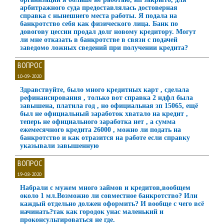
арбитражного суда предоставлялась достоверная
справка с нынешнего места работы. Я подала на
банкротство себя как физического лица. Банк по
довогову цессии продал долг новому кредитору. Могут
ли мне отказать в банкротстве в связи с подачей
заведомо ложных сведений при получении кредита?
ВОПРОС
10-09-2020
Здравствуйте, было много кредитных карт , сделала
рефинансирования , только вот справка 2 ндфл была
завышена, платила год , но официальная зп 15065, ещё
был не официальный заработок хватало на кредит ,
теперь не официального заработка нет , а сумма
ежемесячного кредита 26000 , можно ли подать на
банкротство и как отразится на работе если справку
указывали завышенную
ВОПРОС
19-08-2020
Набрали с мужем много займов и кредитов,вообщем
около 1 мл.Возможно ли совместное банкротство? Или
каждый отдельно должен оформить? И вообще с чего всё
начинать?так как городок унас маленький и
проконсультироваться не где.