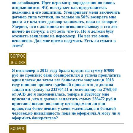
он освобожден. Идет пересмотр определения по вновь
открывшимся. ФУ, выступает как представитель
должника и его защитник. Уговаривает меня заключить
договор типа уступки, но только на 50% возврата мне
долга и с кем этот договор заключать, пока не говорит.
Уверяет, что с должника по исполнительному я сто лет
ничего не получу, а тут хоть что-то. Но я должен буду
отозвать заявление на пересмотр. Но все это очень
непонятно. Дал мне время подумать. Есть ли смысл в
этом?
ВОПРОС
25-11-2020
Я пенсионер в 2015 году брала кредит на сумму 67000
руб но произнес банк обанкротился я успела проплатить
один платеж,но затем все банкоматы закрыли,в 2018
году пришло пришел судебный приказ что ,я должна
заплатить сумму на 233704,11 и госпошлину на 2768,68
от АСВ ,но я засомневалась, теперь в 2020году мне
прислали ,что я должна заплатить сумму 236472 руб.и
приставы вычли половину пенсии,имели ли они
право,тем более пенсия у меня маленькая,а я больной
человек,но инвалидность пока не оформила.А могу ли я
оформить банкротство?
ВОПРОС