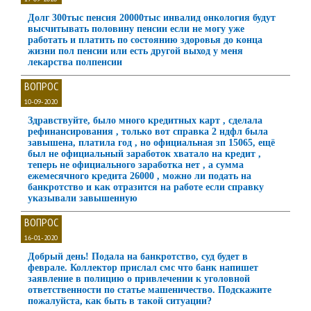
Долг 300тыс пенсия 20000тыс инвалид онкология будут
высчитывать половину пенсии если не могу уже
работать и платить по состоянию здоровья до конца
жизни пол пенсии или есть другой выход у меня
лекарства полпенсии
ВОПРОС
10-09-2020
Здравствуйте, было много кредитных карт , сделала
рефинансирования , только вот справка 2 ндфл была
завышена, платила год , но официальная зп 15065, ещё
был не официальный заработок хватало на кредит ,
теперь не официального заработка нет , а сумма
ежемесячного кредита 26000 , можно ли подать на
банкротство и как отразится на работе если справку
указывали завышенную
ВОПРОС
16-01-2020
Добрый день! Подала на банкротство, суд будет в
феврале. Коллектор прислал смс что банк напишет
заявление в полицию о привлечении к уголовной
ответственности по статье машеничество. Подскажите
пожалуйста, как быть в такой ситуации?