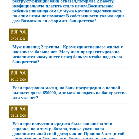
реструктуризации банк отказал,потеряла 2 работу,
неофициальную,платить стало нечем.Воспитываю
ребенка инвалида сама,у мужа крупная задолженность
по алиментам,не помогает.В собственности только один
дом.Возможно ли оформить банкротство?
ВОПРОС
07-06-2021
Муж инвалид 2 группы . Кроме единственного жилья у
нас ничего больше нет. Могу ли я прекратить дело по
исполнительному листу перед банком чтобы падать на
банкротство?
ВОПРОС
30-12-2020
Если просрочка месяц, но банк предупредил о полной
выплате долга 650000, мне можно подать на банкротство
или уже нет?
ВОПРОС
06-11-2020
Если при получении кредита была завышена зп в
справке, но я там работала, также указывала
дополнительный свой доход как ип.Прошло 5 лет ,в той
организации я больше не работаю, ип закрыто, для