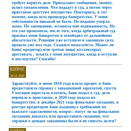
требует вернуть долг. Присылают сообщения, звонят,
шлют уведомления. Что подадут в суд, а потом через
приставов арестуют имущество. Повторюсь, в тот
момент, когда шла процедура банкротства. У меня
собственности никакой не было. Но недавно умерла
мама. По завещанию, оставила мне недвижимость. Но
это уже произошло, после того, когда арбитражный суд
признал меня банкротом и освободил от дальнейших
обязательств. Решение уже вступило в законную силу,
прошло уже пол года. Скажите пожалуйста. Может ли
банк( кредитор) или третьи лица( коллекторы)
арестовать , изъять у меня имущество, когда я вступлю
в наследство? Спасибо!
ВОПРОС
26-11-2021
Здравствуйте, в июне 2018 года взяла кредит, в банк
предоставила справку с завышенной зарплатой, спустя
9 месяцев перестала платить, банк подал в суд, дело
перешло к приставам, в 2020 году подала на
банкротство, в декабре 2021 года финальное заседание, в
реестре кредиторов банк выдвинул требование по
выплате задолженности, вопрос: могут ли на финальном
заседании доказать или предоставить сведения, что
справки о доходах завышены были и не списать долги?
ВОПРОС