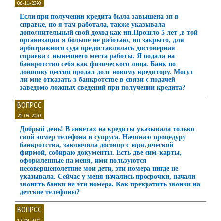
06-11-2020
Если при получении кредита была завышена зп в
справке, но я там работала, также указывала
дополнительный свой доход как ип.Прошло 5 лет ,в той
организации я больше не работаю, ип закрыто, для
арбитражного суда предоставлялась достоверная
справка с нынешнего места работы. Я подала на
банкротство себя как физического лица. Банк по
довогову цессии продал долг новому кредитору. Могут
ли мне отказать в банкротстве в связи с подачей
заведомо ложных сведений при получении кредита?
ВОПРОС
21-09-2020
Добрый день! В анкетах на кредиты указывала только
свой номер телефона и супруга. Начинаю процедуру
банкротства, заключила договор с юридической
фирмой, собираю документы. Есть две сим-карты,
оформленные на меня, ими пользуются
несовершенолетние мои дети, эти номера нигде не
указывала. Сейчас у меня начались просрочки, начали
звонить банки на эти номера. Как прекратить звонки на
детские телефоны?
ВОПРОС
17-09-2020